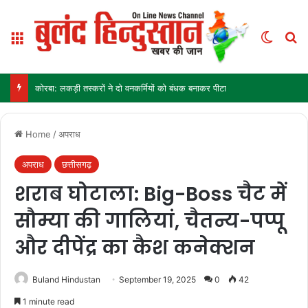
Menu
Switch
Se
कोरबा: लकड़ी तस्करों ने दो वनकर्मियों को बंधक बनाकर पीटा
Home
/
अपराध
अपराध
छत्तीसगढ़
शराब घोटाला: Big-Boss चैट में
सौम्या की गालियां, चैतन्य-पप्पू
और दीपेंद्र का कैश कनेक्शन
Buland Hindustan
September 19, 2025
0
42
1 minute read