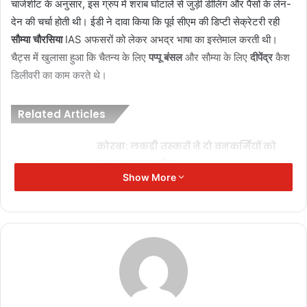
चार्जशीट के अनुसार, इस ग्रुप में शराब घोटाले से जुड़ी डीलिंग और पैसों के लेन-
देन की चर्चा होती थी। ईडी ने दावा किया कि पूर्व सीएम की डिप्टी सेक्रेटरी रही
सौम्या चौरसिया
IAS अफसरों को लेकर अभद्र भाषा का इस्तेमाल करती थी।
चैट्स में खुलासा हुआ कि चैतन्य के लिए
पप्पू बंसल
और सौम्या के लिए
दीपेंद्र
कैश
डिलीवरी का काम करते थे।
Related Articles
कोरबा: लकड़ी तस्करों ने दो वनकर्मियों को
बंधक बनाकर पीटा
Show More
November 17, 2025
SIR कार्य में लापरवाही: महासमुंद में 9
पटवारियों को कारण बताओ नोटिस
November 17, 2025
दीपक बैज का चेतावनी भरा अल्टीमेटम: 30
नवंबर तक नहीं घटीं बिजली दरें तो सीएम हाउस