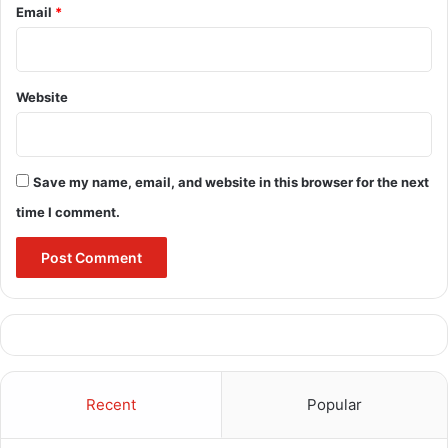
Email
*
ED chargesheet Chhattisgarh
fake hologram liquor bottles
Website
Pappu Bansal confession
Saumya Chaurasia liquor scam
Save my name, email, and website in this browser for the next
Viththal Green Project black money
time I comment.
Recent
Popular