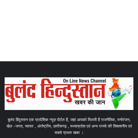
बुलंद हिंदुस्तान एक प्रादेशिक न्यूज़ पोर्टल हैं, जहां आपको मिलती हैं राजनैतिक, मनोरंजन,
खेल -जगत, व्यापार , अंर्राष्ट्रीय, छत्तीसगढ़ , मध्याप्रदेश एवं अन्य राज्यो की विश्वशनीय एवं
सबसे प्रथम खबर ।