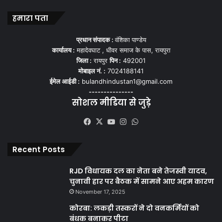
हमारा पता
प्रधान संपादक :
वंशिका पाण्डेय
कार्यालय :
महादेवघाट , धीवर समाज के पास, रायपुरा
जिला :
रायपुर
पिन :
492001
मोबाइल नं. :
7024188141
ईमेल आईडी :
bulandhindustan1@gmail.com
---------------
सोशल मीडिया से जुड़े
Facebook
X
YouTube
Instagram
WhatsApp
Recent Posts
RJD विधायक दल का नेता बने तेजस्वी यादव,
चुनावी हार पर बैठक में सामने आए अहम कारण
November 17, 2025
कोरबा: लकड़ी तस्करों ने दो वनकर्मियों को
बंधक बनाकर पीटा