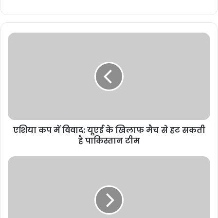
November 17, 2025
मुख्यमंत्री विष्णुदेव साय से जेड ब्लू
लाइफस्टाइल के संस्थापक की मुलाकात,
छत्तीसगढ़ में टेक्सटाइल और गारमेंट पार्क में
निवेश की इच्छा व्यक्त
November 11, 2025
व्यापार, शिक्षा और स्वास्थ्य सेवाओं को
एशिया कप में विवाद: यूएई के खिलाफ मैच से हट सकती
मिलेगा बढ़ावा
है पाकिस्तान टीम
ईब नदी पर बनने वाला यह पुल सिर्फ आवागमन का साधन नहीं, बल्कि विकास का
नया मार्ग होगा। यह सड़क मार्ग सीधे ओडिशा और झारखंड को जोड़ेगा। इससे
व्यापार को नई गति मिलेगी और किसानों व व्यापारियों को नए बाजार उपलब्ध होंगे।
छात्रों को शिक्षा के बेहतर अवसर और मरीजों को स्वास्थ्य सेवाओं तक त्वरित पहुंच
मिल सकेगी। साथ ही, रोजगार और कारोबार के नए अवसर भी पैदा होंगे।