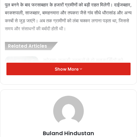
पुल बनने के बाद फरसाबहार के हजारों ग्रामीणों को बड़ी राहत मिलेगी। दाईजबहार,
बरकशपाली, साजबहार, बामहनमारा और तपकरा जैसे गांव सीधे धौरासांड और अन्य
कस्बों से जुड़ जाएंगे। अब तक ग्रामीणों को लंबा चक्कर लगाना पड़ता था, जिससे
समय और संसाधनों की बर्बादी होती थी।
Related Articles
कोरबा: लकड़ी तस्करों ने दो वनकर्मियों को
बंधक बनाकर पीटा
Show More
November 17, 2025
SIR कार्य में लापरवाही: महासमुंद में 9
पटवारियों को कारण बताओ नोटिस
November 17, 2025
दीपक बैज का चेतावनी भरा अल्टीमेटम: 30
नवंबर तक नहीं घटीं बिजली दरें तो सीएम हाउस
Buland Hindustan
का घेराव