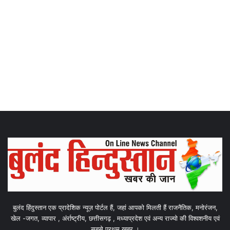
बुलंद हिंदुस्तान एक प्रादेशिक न्यूज़ पोर्टल हैं, जहां आपको मिलती हैं राजनैतिक, मनोरंजन,
खेल -जगत, व्यापार , अंर्राष्ट्रीय, छत्तीसगढ़ , मध्याप्रदेश एवं अन्य राज्यो की विश्वशनीय एवं
सबसे प्रथम खबर ।