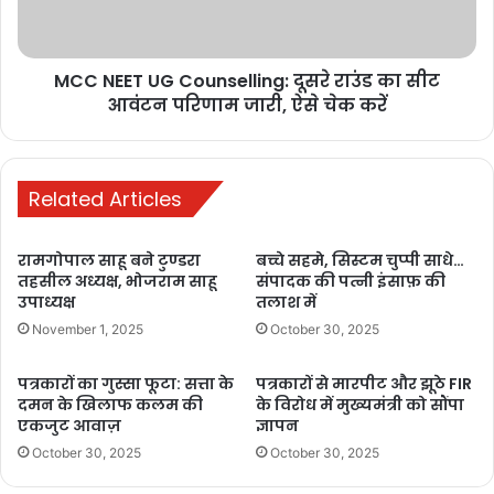
ग्रामीणों ने जताया आभार
फरसाबहार क्षेत्र के ग्रामीणों ने मुख्यमंत्री विष्णुदेव साय का आभार व्यक्त करते हुए
MCC NEET UG Counselling: दूसरे राउंड का सीट
कहा कि लंबे समय से पुल निर्माण की मांग की जा रही थी। अब उनकी बहुप्रतीक्षित
आवंटन परिणाम जारी, ऐसे चेक करें
मांग पूरी होने जा रही है, जिससे स्थानीय और क्षेत्रीय विकास को नया आयाम
मिलेगा।
Related Articles
रामगोपाल साहू बने टुण्डरा
बच्चे सहमे, सिस्टम चुप्पी साधे…
तहसील अध्यक्ष, भोजराम साहू
संपादक की पत्नी इंसाफ़ की
Buland Hindustan
उपाध्यक्ष
तलाश में
November 1, 2025
October 30, 2025
पत्रकारों का गुस्सा फूटा: सत्ता के
पत्रकारों से मारपीट और झूठे FIR
दमन के खिलाफ कलम की
के विरोध में मुख्यमंत्री को सौंपा
एकजुट आवाज़
ज्ञापन
October 30, 2025
October 30, 2025
9.18 crore bridge project