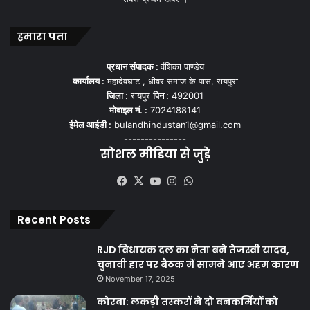
हमारा पता
प्रधान संपादक :
वंशिका पाण्डेय
कार्यालय :
महादेवघाट , धीवर समाज के पास, रायपुरा
जिला :
रायपुर
पिन :
492001
मोबाइल नं. :
7024188141
ईमेल आईडी :
bulandhindustan1@gmail.com
---------------
सोशल मीडिया से जुड़े
Facebook
X
YouTube
Instagram
WhatsApp
Recent Posts
RJD विधायक दल का नेता बने तेजस्वी यादव,
चुनावी हार पर बैठक में सामने आए अहम कारण
November 17, 2025
कोरबा: लकड़ी तस्करों ने दो वनकर्मियों को