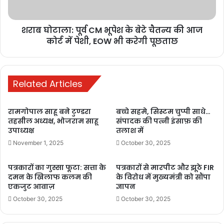
तो सुरक्षा दे पा रही है और न ही न्याय, बल्कि अपराधों को छुपाने में लगी है।
शराब घोटाला: पूर्व CM भूपेश के बेटे चैतन्य की आज
कोर्ट में पेशी, EOW भी करेगी पूछताछ
Buland Hindustan
Related Articles
रामगोपाल साहू बने टुण्डरा
बच्चे सहमे, सिस्टम चुप्पी साधे…
तहसील अध्यक्ष, भोजराम साहू
संपादक की पत्नी इंसाफ़ की
उपाध्यक्ष
तलाश में
November 1, 2025
October 30, 2025
BJP government criticism
पत्रकारों का गुस्सा फूटा: सत्ता के
पत्रकारों से मारपीट और झूठे FIR
Chhattisgarh Congress
दमन के खिलाफ कलम की
के विरोध में मुख्यमंत्री को सौंपा
एकजुट आवाज़
ज्ञापन
child safety issues
Deepak Baij
October 30, 2025
October 30, 2025
Dongargarh rape case
illegal liquor trade