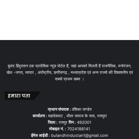
बुलंद हिंदुस्तान एक प्रादेशिक न्यूज़ पोर्टल हैं, जहां आपको मिलती हैं राजनैतिक, मनोरंजन,
खेल -जगत, व्यापार , अंर्राष्ट्रीय, छत्तीसगढ़ , मध्याप्रदेश एवं अन्य राज्यो की विश्वशनीय एवं
सबसे प्रथम खबर ।
हमारा पता
प्रधान संपादक :
वंशिका पाण्डेय
कार्यालय :
महादेवघाट , धीवर समाज के पास, रायपुरा
जिला :
रायपुर
पिन :
492001
मोबाइल नं. :
7024188141
ईमेल आईडी :
bulandhindustan1@gmail.com