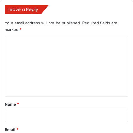
law and order Chhattisgarh
Leave a Reply
liquor policy Chhattisgarh
Your email address will not be published.
Required fields are
marked
*
nude party poster controversy
C
o
m
m
e
n
t
*
Name
*
Email
*