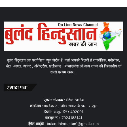
बुलंद हिंदुस्तान एक प्रादेशिक न्यूज़ पोर्टल हैं, जहां आपको मिलती हैं राजनैतिक, मनोरंजन,
खेल -जगत, व्यापार , अंर्राष्ट्रीय, छत्तीसगढ़ , मध्याप्रदेश एवं अन्य राज्यो की विश्वशनीय एवं
सबसे प्रथम खबर ।
हमारा पता
प्रधान संपादक :
वंशिका पाण्डेय
कार्यालय :
महादेवघाट , धीवर समाज के पास, रायपुरा
जिला :
रायपुर
पिन :
492001
मोबाइल नं. :
7024188141
ईमेल आईडी :
bulandhindustan1@gmail.com