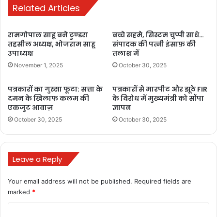
Related Articles
November 11,
2025
रामगोपाल साहू बने टुण्डरा
बच्चे सहमे, सिस्टम चुप्पी साधे…
तहसील अध्यक्ष, भोजराम साहू
संपादक की पत्नी इंसाफ़ की
उपाध्यक्ष
तलाश में
November 1, 2025
October 30, 2025
पत्रकारों का गुस्सा फूटा: सत्ता के
पत्रकारों से मारपीट और झूठे FIR
दमन के खिलाफ कलम की
के विरोध में मुख्यमंत्री को सौंपा
chhattisgarh
chhattisgarh baster
एकजुट आवाज़
ज्ञापन
October 30, 2025
October 30, 2025
chhattisgarh farmer
chhattisgarh farmers
Leave a Reply
chhattisgarh farmers debt
Your email address will not be published.
Required fields are
chhattisgarh farming
marked
*
chhattisgarh farming achievements
C