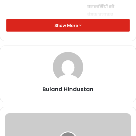
वनकर्मियों को
बंधक बनाकर
पीटा
Show More
November 17,
2025
SIR कार्य में
लापरवाही:
महासमुंद में 9
पटवारियों को
कारण बताओ
Buland Hindustan
नोटिस
November 17,
2025
दीपक बैज का
चेतावनी भरा
अल्टीमेटम: 30