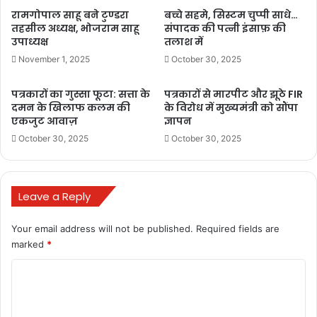
रामगोपाल साहू बने टुण्डरा
बच्चे सहमे, सिस्टम चुप्पी साधे…
तहसील अध्यक्ष, भोजराम साहू
संपादक की पत्नी इंसाफ़ की
उपाध्यक्ष
तलाश में
bhupesh cabinet meeting
November 1, 2025
October 30, 2025
cabinet meeting
cabinet meeting cg
पत्रकारों का गुस्सा फूटा: सत्ता के
पत्रकारों से मारपीट और झूठे FIR
cg cabinet meeting
दमन के खिलाफ कलम की
के विरोध में मुख्यमंत्री को सौंपा
एकजुट आवाज़
ज्ञापन
cg cabinet meeting big update
October 30, 2025
October 30, 2025
cg cabinet meeting decision
Leave a Reply
cg cabinet meeting news
cg cabinet meeting today decision
Your email address will not be published.
Required fields are
marked
*
cg cabinet meeting today live
C
cg cabinet meeting today news
o
m