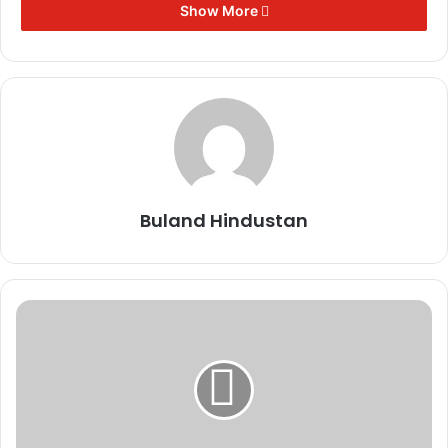
Show More
SIR कार्य में
लापरवाही:
महासमुंद में 9
पटवारियों को
कारण बताओ
नोटिस
November 17,
2025
Buland Hindustan
दीपक बैज का
चेतावनी भरा
अल्टीमेटम: 30
नवंबर तक नहीं
घटीं बिजली दरें तो
सीएम हाउस का
घेराव
November 17,