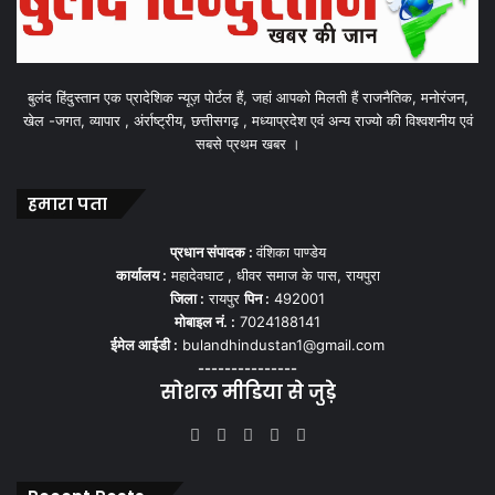
बुलंद हिंदुस्तान एक प्रादेशिक न्यूज़ पोर्टल हैं, जहां आपको मिलती हैं राजनैतिक, मनोरंजन,
खेल -जगत, व्यापार , अंर्राष्ट्रीय, छत्तीसगढ़ , मध्याप्रदेश एवं अन्य राज्यो की विश्वशनीय एवं
सबसे प्रथम खबर ।
हमारा पता
प्रधान संपादक :
वंशिका पाण्डेय
कार्यालय :
महादेवघाट , धीवर समाज के पास, रायपुरा
जिला :
रायपुर
पिन :
492001
मोबाइल नं. :
7024188141
ईमेल आईडी :
bulandhindustan1@gmail.com
---------------
सोशल मीडिया से जुड़े
Facebook
X
YouTube
Instagram
WhatsApp