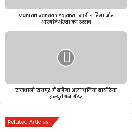
2025
Mahtari Vandan Yojana : नारी गरिमा और
मुख्यमंत्री विष्णुदेव
आत्मनिर्भरता का उत्सव
साय से जेड ब्लू
लाइफस्टाइल के
संस्थापक की
मुलाकात,
छत्तीसगढ़ में
टेक्सटाइल और
गारमेंट पार्क में
निवेश की इच्छा
व्यक्त
राजधानी रायपुर में बनेगा अत्याधुनिक बायोटेक
November 11,
इंक्युबेशन सेंटर
2025
Related Articles