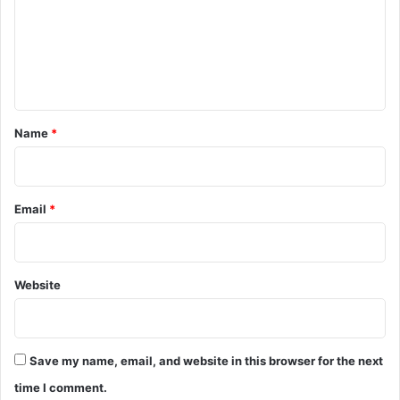
cm cabinet meeting
m
cm sai cabinet meeting
e
n
cm yogi cabinet meeting
t
sai cabinet meeting
*
Name
*
sai cabinet meeting news
shivraj cabinet meeting
Email
*
up cabinet meeting today
🔴 cg cabinet meeting
Website
Save my name, email, and website in this browser for the next
time I comment.