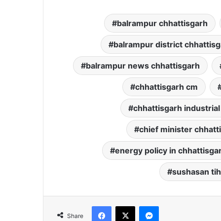
balrampur chhattisgarh
balrampur district chhattis
balrampur news chhattisgarh
chhattisgarh cm
chhattisgarh industrial
chief minister chhatt
energy policy in chhattisga
sushasan tih
Facebook
X
Messenger
Share