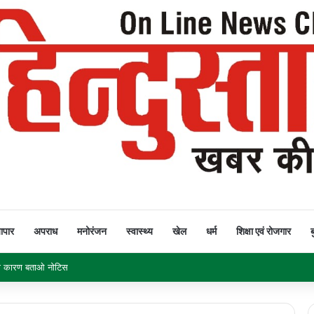
यापार
अपराध
मनोरंजन
स्वास्थ्य
खेल
धर्म
शिक्षा एवं रोजगार
ब
क नहीं घटीं बिजली दरें तो सीएम हाउस का घेराव