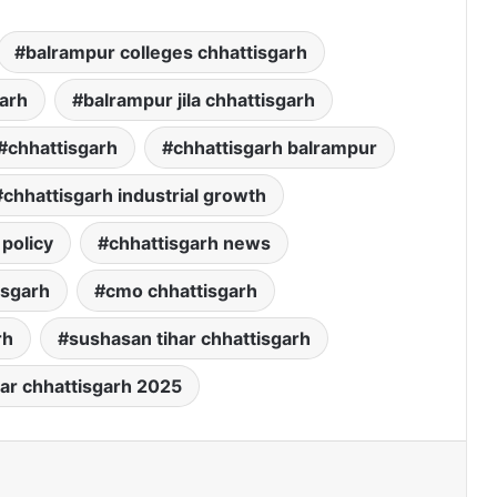
balrampur colleges chhattisgarh
garh
balrampur jila chhattisgarh
chhattisgarh
chhattisgarh balrampur
chhattisgarh industrial growth
 policy
chhattisgarh news
isgarh
cmo chhattisgarh
rh
sushasan tihar chhattisgarh
ar chhattisgarh 2025