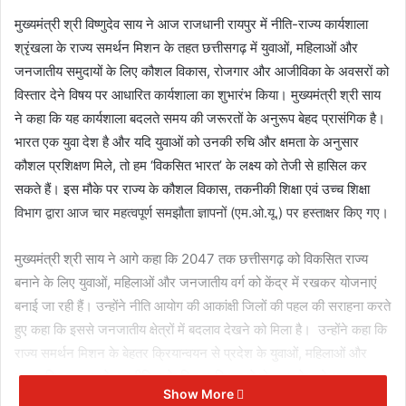
मुख्यमंत्री श्री विष्णुदेव साय ने आज राजधानी रायपुर में नीति-राज्य कार्यशाला
श्रृंखला के राज्य समर्थन मिशन के तहत छत्तीसगढ़ में युवाओं, महिलाओं और
जनजातीय समुदायों के लिए कौशल विकास, रोजगार और आजीविका के अवसरों को
विस्तार देने विषय पर आधारित कार्यशाला का शुभारंभ किया। मुख्यमंत्री श्री साय
ने कहा कि यह कार्यशाला बदलते समय की जरूरतों के अनुरूप बेहद प्रासंगिक है।
भारत एक युवा देश है और यदि युवाओं को उनकी रुचि और क्षमता के अनुसार
कौशल प्रशिक्षण मिले, तो हम ‘विकसित भारत’ के लक्ष्य को तेजी से हासिल कर
सकते हैं। इस मौके पर राज्य के कौशल विकास, तकनीकी शिक्षा एवं उच्च शिक्षा
विभाग द्वारा आज चार महत्वपूर्ण समझौता ज्ञापनों (एम.ओ.यू.) पर हस्ताक्षर किए गए।
मुख्यमंत्री श्री साय ने आगे कहा कि 2047 तक छत्तीसगढ़ को विकसित राज्य
बनाने के लिए युवाओं, महिलाओं और जनजातीय वर्ग को केंद्र में रखकर योजनाएं
बनाई जा रही हैं। उन्होंने नीति आयोग की आकांक्षी जिलों की पहल की सराहना करते
हुए कहा कि इससे जनजातीय क्षेत्रों में बदलाव देखने को मिला है। उन्होंने कहा कि
राज्य समर्थन मिशन के बेहतर क्रियान्वयन से प्रदेश के युवाओं, महिलाओं और
जनजातिय समुदाय के आजीविका के लिए प्रशिक्षण से रोजगार के नये अवसर
Show More
शुलभ होंगे। उन्होंने कहा कि युवाओं को कौशल से जोड़कर उन्हें रोजगार के योग्य