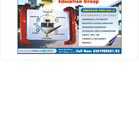
hamara sankalp viksit bharat
modi launches viksit bharat
pm modi viksit bharat sankalp yatra
viksit bharat
viksit bharat @2047
viksit bharat @2047 drishti pcs
viksit bharat @2047 in news
viksit bharat @2047 latest news
viksit bharat 2047