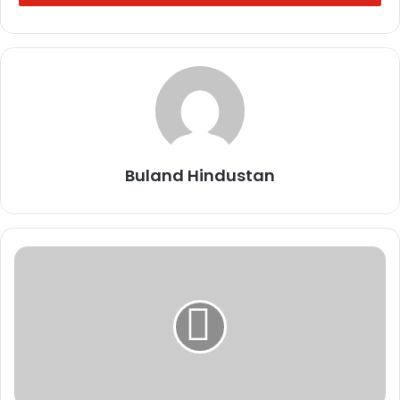
बनाया जा सकता है।
Related Articles
कोरबा: लकड़ी तस्करों ने दो वनकर्मियों को
बंधक बनाकर पीटा
November 17, 2025
Buland Hindustan
SIR कार्य में लापरवाही: महासमुंद में 9
पटवारियों को कारण बताओ नोटिस
November 17, 2025
दीपक बैज का चेतावनी भरा अल्टीमेटम: 30
नवंबर तक नहीं घटीं बिजली दरें तो सीएम हाउस
का घेराव
November 17, 2025
मुख्यमंत्री विष्णुदेव साय से जेड ब्लू