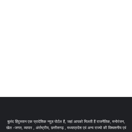
viksit bharat 2047 plan
viksit bharat by 2047
viksit bharat sankalp today
viksit bharat sankalp yatra
viksit bharat sankalp yatra video
viksit bharat young leaders dialogue 2025
what is viksit bharat @2047
बुलंद हिंदुस्तान एक प्रादेशिक न्यूज़ पोर्टल हैं, जहां आपको मिलती हैं राजनैतिक, मनोरंजन,
खेल -जगत, व्यापार , अंर्राष्ट्रीय, छत्तीसगढ़ , मध्याप्रदेश एवं अन्य राज्यो की विश्वशनीय एवं