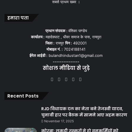
सबसे प्रथम खबर ।
हमारा पता
प्रधान संपादक :
वंशिका पाण्डेय
कार्यालय :
महादेवघाट , धीवर समाज के पास, रायपुरा
जिला :
रायपुर
पिन :
492001
मोबाइल नं. :
7024188141
ईमेल आईडी :
bulandhindustan1@gmail.com
---------------
सोशल मीडिया से जुड़े
Facebook
X
YouTube
Instagram
WhatsApp
Recent Posts
RJD विधायक दल का नेता बने तेजस्वी यादव,
चुनावी हार पर बैठक में सामने आए अहम कारण
November 17, 2025
कोरबा: लकड़ी तस्करों ने दो वनकर्मियों को