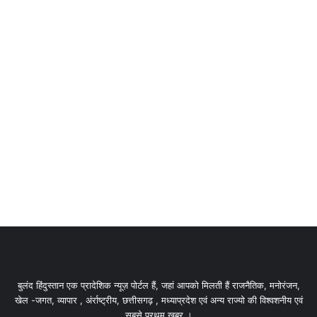
बुलंद हिंदुस्तान एक प्रादेशिक न्यूज़ पोर्टल हैं, जहां आपको मिलती हैं राजनैतिक, मनोरंजन,
खेल -जगत, व्यापार , अंर्राष्ट्रीय, छत्तीसगढ़ , मध्याप्रदेश एवं अन्य राज्यो की विश्वशनीय एवं
सबसे प्रथम खबर ।