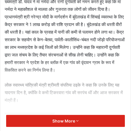
ख्यमंत्री डॉ. यादव ने मां नर्मदा और रानी दुर्गावती को नमन करते हुए कहा कि मां
नर्मदा ने महाकौशल से मालवा और गुजरात तक लोगों को जीवन दिया है।
प्रधानमंत्री श्री नरेन्द्र मोदी के मार्गदर्शन में बुंदेलखंड में सिंचाई व्यवस्था के लिए
केंद्र सरकार ने 1 लाख करोड़ की राशि प्रदान की है। बुंदेलखंड की धरती वीरों
की धरती है। यहां काल के प्रवाह में पानी की कमी से पलायन होने लगा था। केंद्र
सरकार के सहयोग से केन-बेतवा, पार्वती-कालीसिंध-चंबल नदी जोड़ो परियोजनाओं
का लाभ मध्यप्रदेश के कई जिलों को मिलेगा। उन्होंने कहा कि महारानी दुर्गावती
द्वारा जल संचय के लिए तैयार संरचनाओं से सीख लेनी चाहिए। उन्होंने कहा कि
हमारी सरकार ने प्रदेश के हर ब्लॉक में एक गांव को वृंदावन ग्राम के रूप में
विकसित करने का निर्णय लिया है।
लोक स्वास्थ्य यांत्रिकी मंत्री श्रीमती संपतिया उइके ने कहा कि उनके लिए यह
यादगार दिन है, क्योंकि वे कभी टिकरवारा गांव की सरपंच थीं और आज सरकार में
मंत्री हैं।
Related Articles
Show More
राहुल गांधी 14 अक्टूबर को आ सकते हैं