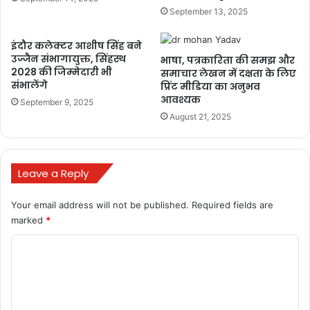
September 13, 2025
ashram in vrindavan
gram
इंदौर कलेक्टर आशीष सिंह बने
lockdown k bad vrindavan ghume
उज्जैन संभागायुक्त, सिंहस्थ
भाषा, पत्रकारिता की समझ और
2028 की जिम्मेदारी भी
समाचार लेखन में दक्षता के लिए
mathura vrindavan
संभालेंगे
प्रिंट मीडिया का अनुभव
आवश्यक
September 9, 2025
mathura vrindavan tour
surya vrindavan
August 21, 2025
vatsalya gram
vatsalya gram in vrindavan
vatsalya gram ngo
Leave a Reply
vatsalya gram vrindavan
Your email address will not be published.
Required fields are
marked
*
vatsalya gram vrindavan address
C
vrindavan
vrindavan darshan
o
m
vrindavan dham
vrindavan dham bangla
m