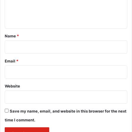
vrindavan dham tour
vrindavan kb jaaye.
e
n
vrindavan temple
vrindavan tour
t
vrindavan vatsalya gram
vrindavan video
*
Name
*
vrindavan widows
Email
*
Website
Save my name, email, and website in this browser for the next
time I comment.