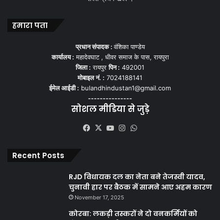
हमारा पता
प्रधान संपादक :
वंशिका पाण्डेय
कार्यालय :
महादेवघाट , धीवर समाज के पास, रायपुरा
जिला :
रायपुर
पिन :
492001
मोबाइल नं. :
7024188141
ईमेल आईडी :
bulandhindustan1@gmail.com
---------------
सोशल मीडिया से जुड़े
Facebook
X
YouTube
Instagram
WhatsApp
Recent Posts
RJD विधायक दल का नेता बने तेजस्वी यादव,
चुनावी हार पर बैठक में सामने आए अहम कारण
November 17, 2025
कोरबा: लकड़ी तस्करों ने दो वनकर्मियों को