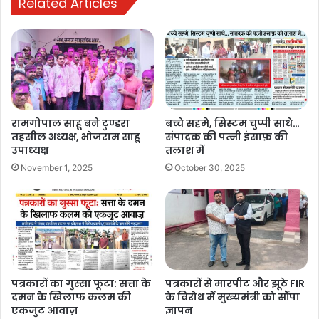
Related Articles
cg sushasan tihar 2025
cg sushasan tihar 2025 online apply
sushasan tihar
sushasan tihar 2025
sushasan tihar 2025 cg
रामगोपाल साहू बने टुण्डरा
बच्चे सहमे, सिस्टम चुप्पी साधे…
sushasan tihar 2025 cg form kaise bhare
तहसील अध्यक्ष, भोजराम साहू
संपादक की पत्नी इंसाफ़ की
online
उपाध्यक्ष
तलाश में
November 1, 2025
October 30, 2025
sushasan tihar 2025 cg form kaise bhare
rashan card
sushasan tihar bemetara 2025
sushasan tihar cg
पत्रकारों का गुस्सा फूटा: सत्ता के
पत्रकारों से मारपीट और झूठे FIR
sushasan tihar chhattisgarh 2025
दमन के खिलाफ कलम की
के विरोध में मुख्यमंत्री को सौंपा
एकजुट आवाज़
ज्ञापन
sushasan tihar ka form kaise bharen