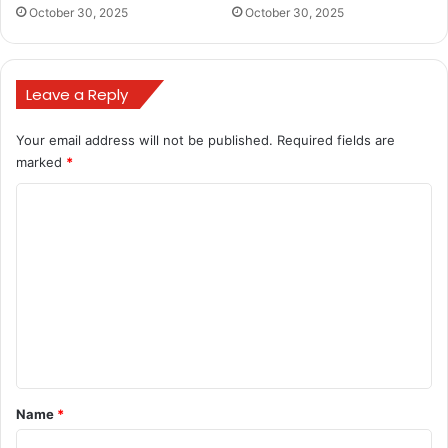
October 30, 2025
October 30, 2025
sushasan tihar kya hai
sushasan tihar online apply 2025
Leave a Reply
sushasan tihar online form kaise bhare
Your email address will not be published.
Required fields are
marked
*
C
o
m
m
e
n
t
*
Name
*