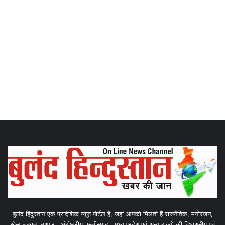
बुलंद हिंदुस्तान एक प्रादेशिक न्यूज़ पोर्टल हैं, जहां आपको मिलती हैं राजनैतिक, मनोरंजन,
खेल -जगत, व्यापार , अंर्राष्ट्रीय, छत्तीसगढ़ , मध्याप्रदेश एवं अन्य राज्यो की विश्वशनीय एवं