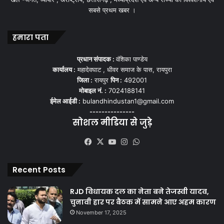
सबसे प्रथम खबर ।
हमारा पता
प्रधान संपादक :
वंशिका पाण्डेय
कार्यालय :
महादेवघाट , धीवर समाज के पास, रायपुरा
जिला :
रायपुर
पिन :
492001
मोबाइल नं. :
7024188141
ईमेल आईडी :
bulandhindustan1@gmail.com
---------------
सोशल मीडिया से जुड़े
Facebook
X
YouTube
Instagram
WhatsApp
Recent Posts
RJD विधायक दल का नेता बने तेजस्वी यादव,
चुनावी हार पर बैठक में सामने आए अहम कारण
November 17, 2025