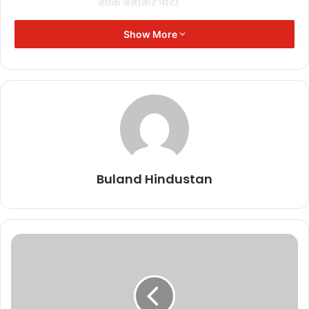
बंधक बनाकर पीटा
November 17, 2025
Show More
SIR कार्य में लापरवाही: महासमुंद में 9
पटवारियों को कारण बताओ नोटिस
November 17, 2025
दीपक बैज का चेतावनी भरा अल्टीमेटम: 30
नवंबर तक नहीं घटीं बिजली दरें तो सीएम हाउस
का घेराव
November 17, 2025
Buland Hindustan
मुख्यमंत्री विष्णुदेव साय से जेड ब्लू
लाइफस्टाइल के संस्थापक की मुलाकात,
छत्तीसगढ़ में टेक्सटाइल और गारमेंट पार्क में
निवेश की इच्छा व्यक्त
November 11, 2025