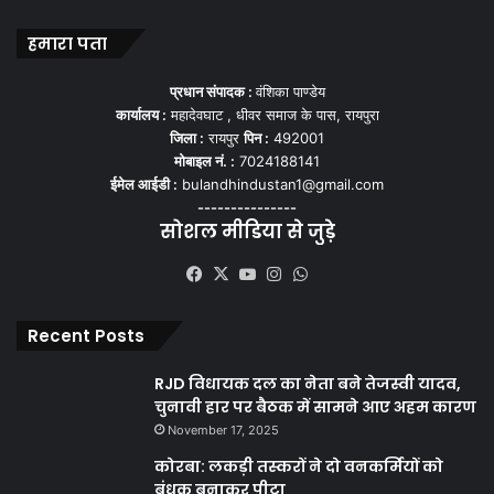
हमारा पता
प्रधान संपादक :
वंशिका पाण्डेय
कार्यालय :
महादेवघाट , धीवर समाज के पास, रायपुरा
जिला :
रायपुर
पिन :
492001
मोबाइल नं. :
7024188141
ईमेल आईडी :
bulandhindustan1@gmail.com
---------------
सोशल मीडिया से जुड़े
Facebook
X
YouTube
Instagram
WhatsApp
Recent Posts
RJD विधायक दल का नेता बने तेजस्वी यादव,
चुनावी हार पर बैठक में सामने आए अहम कारण
November 17, 2025
कोरबा: लकड़ी तस्करों ने दो वनकर्मियों को
बंधक बनाकर पीटा