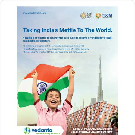
#mahashivratri
isha mahashivratri 2025
mahakal
mahakal dj song
mahakal mahashivratri
mahakal song
mahashivaratri
mahashivaratri 2025mahashivratri
mahashivratri
mahashivratri 2025
mahashivratri 2025 song
mahashivratri bhajan