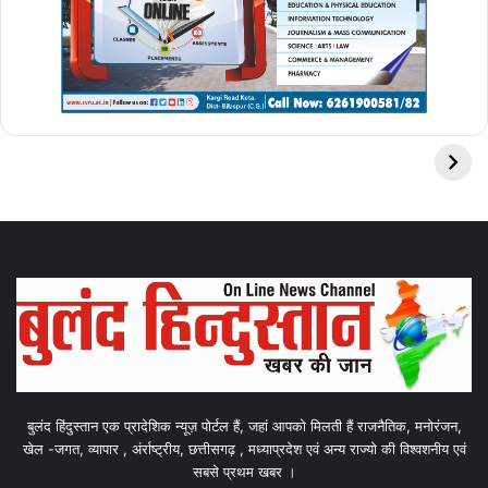
बुलंद हिंदुस्तान एक प्रादेशिक न्यूज़ पोर्टल हैं, जहां आपको मिलती हैं राजनैतिक, मनोरंजन,
खेल -जगत, व्यापार , अंर्राष्ट्रीय, छत्तीसगढ़ , मध्याप्रदेश एवं अन्य राज्यो की विश्वशनीय एवं
सबसे प्रथम खबर ।