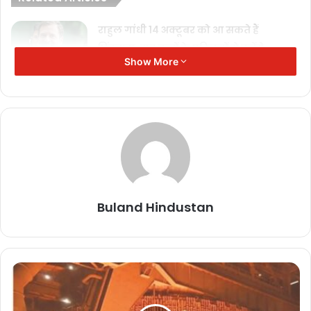
राहुल गांधी 14 अक्टूबर को आ सकते हैं
छिंदवाड़ा, मृत बच्चों के परिजनों से करेंगे
Show More
मुलाकात
October 10, 2025
अपहरण की झूठी कहानी बनाकर पिता से मांगे
10 लाख, आरोपित मध्यप्रदेश से गिरफ्तार
October 7, 2025
छिंदवाड़ा में कफ सिरप से 14 बच्चों की मौत के
बाद हड़कंप, डॉक्टर गिरफ्तार
Buland Hindustan
October 5, 2025
भोपाल तक पहुँची जनसम्पर्क आयुक्त की
मनमानियों की गूंज
September 24, 2025