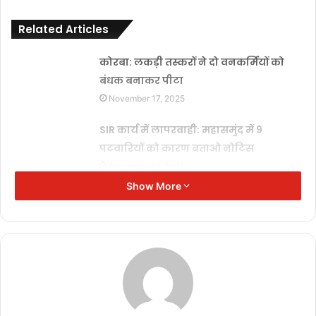
Related Articles
कोरबा: लकड़ी तस्करों ने दो वनकर्मियों को
बंधक बनाकर पीटा
November 17, 2025
SIR कार्य में लापरवाही: महासमुंद में 9
पटवारियों को कारण बताओ नोटिस
November 17, 2025
Show More
दीपक बैज का चेतावनी भरा अल्टीमेटम: 30
नवंबर तक नहीं घटीं बिजली दरें तो सीएम हाउस
का घेराव
November 17, 2025
मुख्यमंत्री विष्णुदेव साय से जेड ब्लू
लाइफस्टाइल के संस्थापक की मुलाकात,