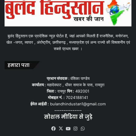
बुलंद हिंदुस्तान एक प्रादेशिक न्यूज़ पोर्टल हैं, जहां आपको मिलती हैं राजनैतिक, मनोरंजन,
खेल -जगत, व्यापार , अंर्राष्ट्रीय, छत्तीसगढ़ , मध्याप्रदेश एवं अन्य राज्यो की विश्वशनीय एवं
सबसे प्रथम खबर ।
हमारा पता
प्रधान संपादक :
वंशिका पाण्डेय
कार्यालय :
महादेवघाट , धीवर समाज के पास, रायपुरा
जिला :
रायपुर
पिन :
492001
मोबाइल नं. :
7024188141
ईमेल आईडी :
bulandhindustan1@gmail.com
---------------
सोशल मीडिया से जुड़े
Facebook
X
YouTube
Instagram
WhatsApp