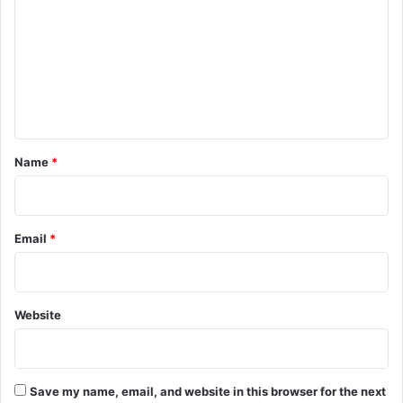
m
m
e
n
t
*
Name
*
Email
*
Website
Save my name, email, and website in this browser for the next