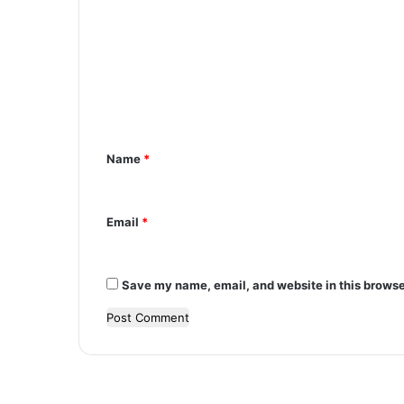
o
m
m
e
n
t
Name
*
*
Email
*
Save my name, email, and website in this browse