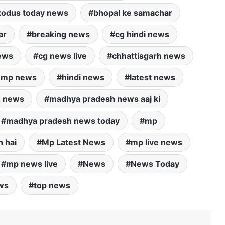
exodus today news
bhopal ke samachar
ar
breaking news
cg hindi news
ews
cg news live
chhattisgarh news
5 mp news
hindi news
latest news
h news
madhya pradesh news aaj ki
madhya pradesh news today
mp
 hai
Mp Latest News
mp live news
mp news live
News
News Today
ws
top news