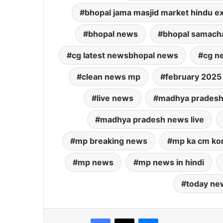
bhopal jama masjid market hindu 
bhopal news
bhopal samach
cg latest newsbhopal news
cg n
clean news mp
february 202
live news
madhya prades
madhya pradesh news live
mp breaking news
mp ka cm kon
mp news
mp news in hindi
today ne
Facebook
X
Messenger