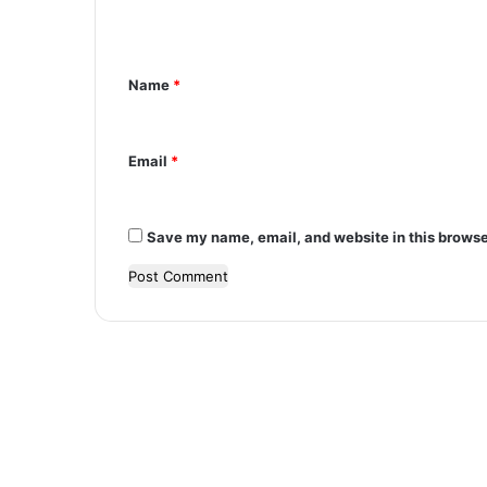
e
n
t
Name
*
*
Email
*
Save my name, email, and website in this browse