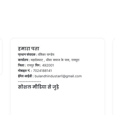
हमारा पता
प्रधान संपादक :
वंशिका पाण्डेय
कार्यालय :
महादेवघाट , धीवर समाज के पास, रायपुरा
जिला :
रायपुर
पिन :
492001
मोबाइल नं. :
7024188141
ईमेल आईडी :
bulandhindustan1@gmail.com
---------------
सोशल मीडिया से जुड़े
Facebook
X
YouTube
Instagram
WhatsApp