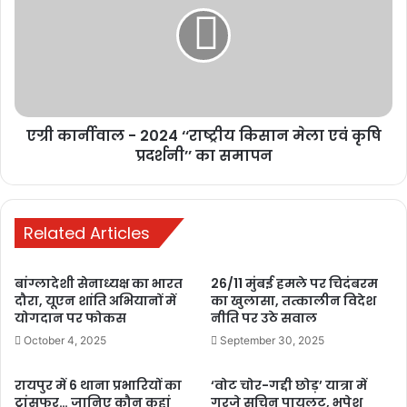
उसकी नहीं बनती। महिला ने जवाब में कहा कि राजेंद्र ने अपनी शादी और बच्चों
की जानकारी छिपाई और उसका आंगनबाड़ी का वेतन इतना कम है कि वह अपने
और बच्ची का भरण पोषण नहीं कर सकती।
हाई कोर्ट ने मामले की सुनवाई के बाद राजेंद्र की अपील को खारिज करते हुए
ट्रायल कोर्ट के फैसले को सही ठहराया और उसे महिला और बच्ची को गुजारा भत्ता
एग्री कार्नीवाल - 2024 ‘‘राष्ट्रीय किसान मेला एवं कृषि
देने का आदेश जारी रखा।
प्रदर्शनी’’ का समापन
कोर्ट की महत्वपूर्ण टिप्पणी
कोर्ट ने कहा कि दोनों व्यक्ति लिव-इन रिलेशनशिप में साथ रह रहे थे, जिससे बच्ची
Related Articles
का जन्म हुआ। बच्ची के पिता के तौर पर राजेंद्र का नाम दर्ज है, और इसलिए भरण
पोषण की जिम्मेदारी भी उसी की बनती है।
बांग्लादेशी सेनाध्यक्ष का भारत
26/11 मुंबई हमले पर चिदंबरम
दौरा, यूएन शांति अभियानों में
का खुलासा, तत्कालीन विदेश
योगदान पर फोकस
नीति पर उठे सवाल
October 4, 2025
September 30, 2025
Buland Hindustan
रायपुर में 6 थाना प्रभारियों का
‘वोट चोर-गद्दी छोड़’ यात्रा में
ट्रांसफर… जानिए कौन कहां
गरजे सचिन पायलट, भूपेश