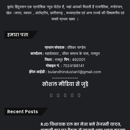
बुलंद हिंदुस्तान एक प्रादेशिक न्यूज़ पोर्टल हैं, जहां आपको मिलती हैं राजनैतिक, मनोरंजन,
खेल -जगत, व्यापार , अंर्राष्ट्रीय, छत्तीसगढ़ , मध्याप्रदेश एवं अन्य राज्यो की विश्वशनीय एवं
सबसे प्रथम खबर ।
हमारा पता
प्रधान संपादक :
वंशिका पाण्डेय
कार्यालय :
महादेवघाट , धीवर समाज के पास, रायपुरा
जिला :
रायपुर
पिन :
492001
मोबाइल नं. :
7024188141
ईमेल आईडी :
bulandhindustan1@gmail.com
---------------
सोशल मीडिया से जुड़े
Facebook
X
YouTube
Instagram
WhatsApp
Recent Posts
RJD विधायक दल का नेता बने तेजस्वी यादव,