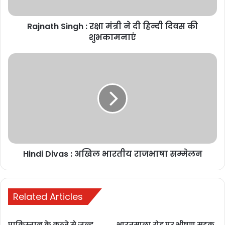
November 8, 2025
Rajnath Singh : रक्षा मंत्री ने दी हिन्दी दिवस की
शुभकामनाएं
2) सरकार ने बासमती चावल पर भी MEP
समाप्त करने का निर्णय लिया है, जिससे बासमती
चावल के उत्पादक किसान इनका निर्यात करके
अधिक मुनाफा प्राप्त कर पाएंगे।
Hindi Divas : अखिल भारतीय राजभाषा सम्मेलन
Related Articles
3) साथ ही, मोदी सरकार ने कच्चे पाम, सोया और
सूरजमुखी तेलों के आयात में ड्यूटी को 12.5%
पाकिस्तान के कब्जे से जल्द
भारतमाला रोड पर भीषण सड़क