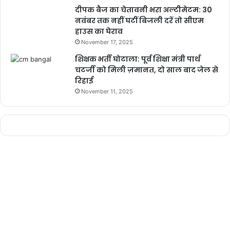
दीपक बैज का चेतावनी भरा अल्टीमेटम: 30
pm modi speech today
नवंबर तक नहीं घटीं बिजली दरें तो सीएम
हाउस का घेराव
pm modi viral video
November 17, 2025
शिक्षक भर्ती घोटाला: पूर्व शिक्षा मंत्री पार्थ
pm modi with sports players
चटर्जी को मिली ज़मानत, दो साल बाद जेल से
रिहाई
PM NARENDRA MODI
November 11, 2025
pm narendra modi live
pm narendra modi speech