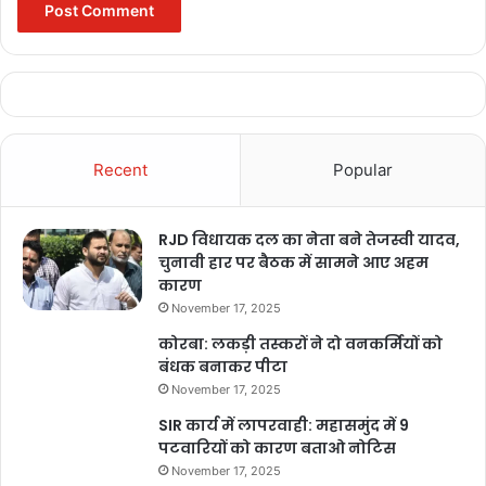
pm kisan yojana news
pm modi
pm modi cow
pm modi doda rally
pm modi in jammu
pm modi in jammu kashmir
Recent
Popular
pm modi jammu visit
pm modi kashmir visit
RJD विधायक दल का नेता बने तेजस्वी यादव,
चुनावी हार पर बैठक में सामने आए अहम
कारण
pm modi latest speech
pm modi live
November 17, 2025
pm modi live today
कोरबा: लकड़ी तस्करों ने दो वनकर्मियों को
बंधक बनाकर पीटा
pm modi meets paralympic players
November 17, 2025
SIR कार्य में लापरवाही: महासमुंद में 9
pm modi rally in doda
pm modi speech
पटवारियों को कारण बताओ नोटिस
pm modi speech latest
November 17, 2025