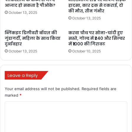
से 32.5% बढ़ाने व इनके रिफाइंड तेलों पर
आजाद हो सकता है पीओके?
हादसा, कार ट्रक से टकराई, दो
की मौत, तीन गंभीर
ड्यूटी को 13.75% से 35.75% करने का
October 13, 2025
October 13, 2025
निर्णय लिया है। इससे भारत के सोयाबीन के
किसानों को उनकी फसल का बेहतर दाम मिलेगा
ब्लिंकइट डिलीवरी बॉयज़ की
करवा चौथ पर सोना-चांदी हुए
और उनकी आय बढ़ेगी।
गुंडागर्दी, महिला के साथ किया
सस्ते, गोल्ड में ₹240 और सिल्वर
दुर्व्यवहार
में ₹1000 की गिरावट
October 13, 2025
October 10, 2025
Leave a Reply
Buland Hindustan
Your email address will not be published.
Required fields are
marked
*
C
o
m
kisan samman nidhi
modi