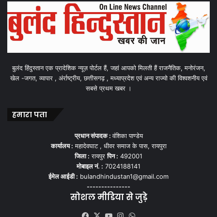
बुलंद हिंदुस्तान एक प्रादेशिक न्यूज़ पोर्टल हैं, जहां आपको मिलती हैं राजनैतिक, मनोरंजन,
खेल -जगत, व्यापार , अंर्राष्ट्रीय, छत्तीसगढ़ , मध्याप्रदेश एवं अन्य राज्यो की विश्वशनीय एवं
सबसे प्रथम खबर ।
हमारा पता
प्रधान संपादक :
वंशिका पाण्डेय
कार्यालय :
महादेवघाट , धीवर समाज के पास, रायपुरा
जिला :
रायपुर
पिन :
492001
मोबाइल नं. :
7024188141
ईमेल आईडी :
bulandhindustan1@gmail.com
---------------
सोशल मीडिया से जुड़े
Facebook
X
YouTube
Instagram
WhatsApp