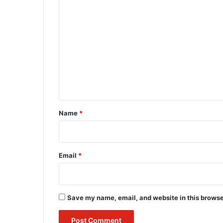
C
o
m
m
e
n
t
*
Name
*
Email
*
Save my name, email, and website in this browse