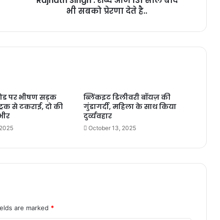
Rajnath Singh : शब्द आज 131 साल बाद
भी सबको प्रेरणा देते है..
ोड पर भीषण सड़क
ब्लिंकइट डिलीवरी बॉयज़ की
ट्रक से टकराई, दो की
गुंडागर्दी, महिला के साथ किया
भीर
दुर्व्यवहार
 2025
October 13, 2025
ields are marked
*