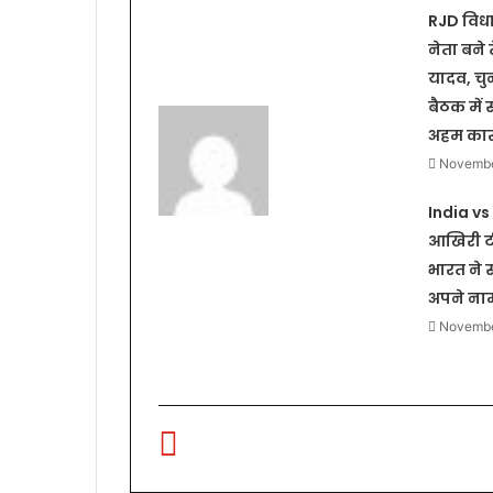
RJD विध
नेता बने 
यादव, चु
बैठक में
अहम का
Novembe
India vs
आखिरी टी
भारत ने 
अपने ना
Novembe