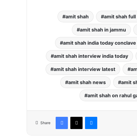
amit shah
amit shah full
amit shah in jammu
amit shah india today conclave 
amit shah interview india today
amit shah interview latest
am
amit shah news
amit s
amit shah on rahul g
Facebook
X
Messenger
Share