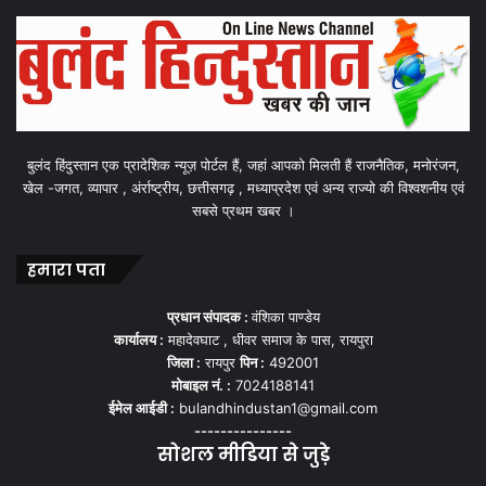
बुलंद हिंदुस्तान एक प्रादेशिक न्यूज़ पोर्टल हैं, जहां आपको मिलती हैं राजनैतिक, मनोरंजन,
खेल -जगत, व्यापार , अंर्राष्ट्रीय, छत्तीसगढ़ , मध्याप्रदेश एवं अन्य राज्यो की विश्वशनीय एवं
सबसे प्रथम खबर ।
हमारा पता
प्रधान संपादक :
वंशिका पाण्डेय
कार्यालय :
महादेवघाट , धीवर समाज के पास, रायपुरा
जिला :
रायपुर
पिन :
492001
मोबाइल नं. :
7024188141
ईमेल आईडी :
bulandhindustan1@gmail.com
---------------
सोशल मीडिया से जुड़े