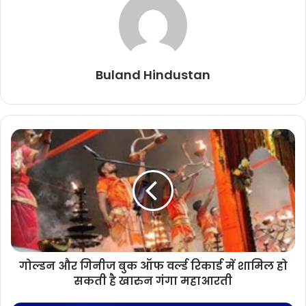
Related Articles
RJD विधायक दल का नेता बने तेजस्वी यादव,
चुनावी हार पर बैठक में सामने आए अहम
Buland Hindustan
कारण
November 17, 2025
शिक्षक भर्ती घोटाला: पूर्व शिक्षा मंत्री पार्थ चटर्जी
को मिली ज़मानत, दो साल बाद जेल से रिहाई
November 11, 2025
India vs Australia: आखिरी टी20 रद्द, भारत
ने सीरीज 2-1 से अपने नाम की
November 8, 2025
तुर्की में परफ्यूम डिपो में भीषण आग, 6 लोगों
गोल्डन और गिनीज बुक ऑफ वर्ल्ड रिकार्ड में शामिल हो
सकती है खारुन गंगा महाआरती
की मौत, 1 घायल
November 8, 2025