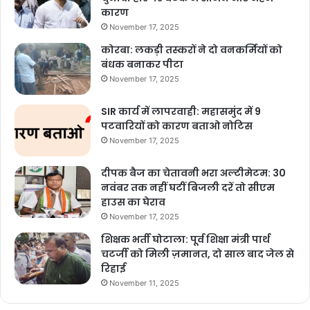
कारण
ayodhya ram mandir news
November 17, 2025
कोरबा: लकड़ी तस्करों ने दो वनकर्मियों को
ayodhya ram temple22 january
बंधक बनाकर पीटा
November 17, 2025
ctet january 2024 classes
january 22
SIR कार्य में लापरवाही: महासमुंद में 9
january 22 in history
पटवारियों को कारण बताओ नोटिस
November 17, 2025
january 22 in indian history
दीपक बैज का चेतावनी भरा अल्टीमेटम: 30
january 22 in world history
नवंबर तक नहीं घटीं बिजली दरें तो सीएम
हाउस का घेराव
january 22 relevant events
ram mandir
November 17, 2025
ram mandir ayodhya
शिक्षक भर्ती घोटाला: पूर्व शिक्षा मंत्री पार्थ
चटर्जी को मिली ज़मानत, दो साल बाद जेल से
ram mandir ayodhya construction
रिहाई
November 11, 2025
ram mandir ayodhya construction update