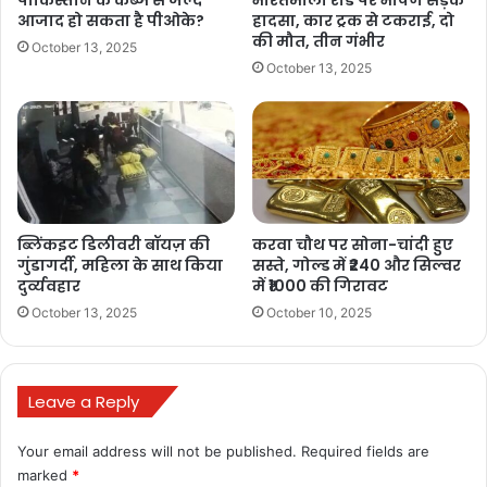
पाकिस्तान के कब्जे से जल्द
भारतमाला रोड पर भीषण सड़क
आजाद हो सकता है पीओके?
हादसा, कार ट्रक से टकराई, दो
की मौत, तीन गंभीर
October 13, 2025
October 13, 2025
ब्लिंकइट डिलीवरी बॉयज़ की
करवा चौथ पर सोना-चांदी हुए
गुंडागर्दी, महिला के साथ किया
सस्ते, गोल्ड में ₹240 और सिल्वर
दुर्व्यवहार
में ₹1000 की गिरावट
October 13, 2025
October 10, 2025
कार्यकारिणी:
कार्यकारिणी एक संगठित समूह होता है जो महोत्सव की योजना बनाता है
Leave a Reply
और इसे सफलता से पूरा करने के लिए निर्देशित करता है।
समितियाँ:
Your email address will not be published.
Required fields are
प्रथम चरण में, 48 सदस्यीय समिति का गठन किया गया है, जो
marked
*