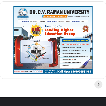
ram mandir construction
ram mandir construction update
ram mandir in ayodhya
ram mandir news
ram mandir nirman
ram mandir update
ram temple ayodhya
बस कुछ ही दिन बाकी है
|| 22 january 2024 shr