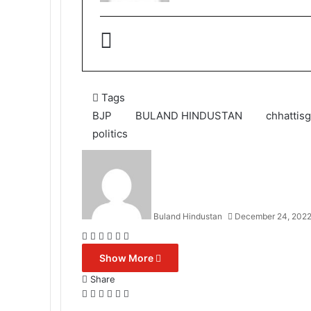
Tags
BJP
BULAND HINDUSTAN
chhattis
politics
Buland Hindustan
December 24, 202
Facebook
X
Messenger
Messenger
WhatsApp
Telegram
Show More
Share
Facebook
X
Messenger
Messenger
WhatsApp
Telegram