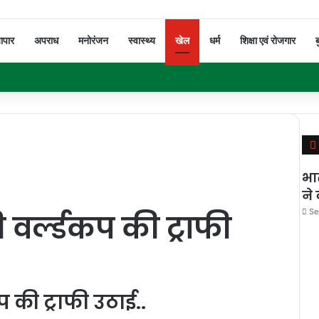
यापार
अपराध
मनोरंजन
स्वास्थ्य
खेल
धर्म
शिक्षा एवं रोजगार
ब
भा
ने
Se
ी वर्ल्डकप की ट्राफी
कप की ट्राफी उठाई..