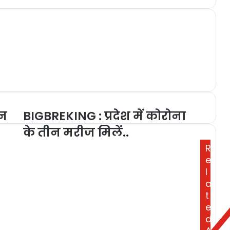
शन
BIGBREKING : प्रदेश में कोरोना
के तीन मरीज मिलें..
R
e
l
a
t
e
d