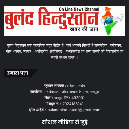
बुलंद हिंदुस्तान एक प्रादेशिक न्यूज़ पोर्टल हैं, जहां आपको मिलती हैं राजनैतिक, मनोरंजन,
खेल -जगत, व्यापार , अंर्राष्ट्रीय, छत्तीसगढ़ , मध्याप्रदेश एवं अन्य राज्यो की विश्वशनीय एवं
सबसे प्रथम खबर ।
हमारा पता
प्रधान संपादक :
वंशिका पाण्डेय
कार्यालय :
महादेवघाट , धीवर समाज के पास, रायपुरा
जिला :
रायपुर
पिन :
492001
मोबाइल नं. :
7024188141
ईमेल आईडी :
bulandhindustan1@gmail.com
---------------
सोशल मीडिया से जुड़े