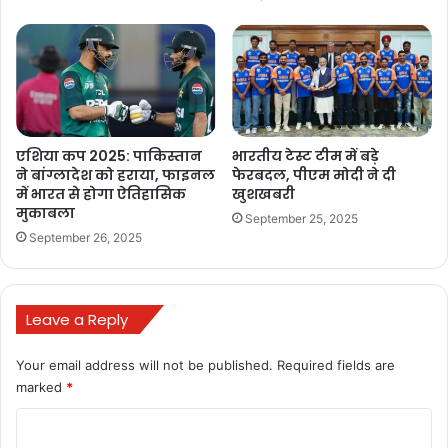
एशिया कप 2025: पाकिस्तान
भारतीय टेस्ट टीम में बड़े
ने बांग्लादेश को हराया, फाइनल
फेरबदल, पीएम मोदी ने दी
में भारत से होगा ऐतिहासिक
खुशखबरी
मुकाबला
September 25, 2025
September 26, 2025
सामने आई ये चौंकाने वाली वजह
इस मामले की चर्चा बुधवार को हुई बीसीसीआई शीर्ष परिषद में की गई. बायजूस ने
Leave a Reply
2019 में ‘ओप्पो’ की जगह ली थी. बायजूस कतर में 2022 फीफा वर्ल्ड कप के
Your email address will not be published.
Required fields are
प्रायोजकों में शामिल था. टीम किट और ‘मर्चेंडाइज’ प्रायोजक एमपीएल ने भी
marked
*
बीसीसीआई को बताया कि वह अपने अधिकार केवल किरण क्लोदिंग लिमिटेड
(केकेसीएल) को देना चाहता है. उसका मौजूदा अनुबंध 31 दिसंबर 2023 तक वैध
C
है. एमपीएल ने नवंबर 2020 में ‘नाइके’ की जगह ली थी.