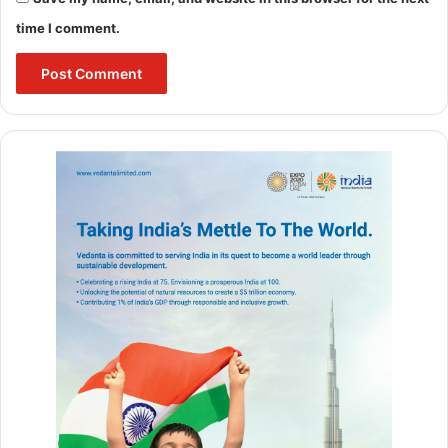
time I comment.
australia cricket team
byju's courses offered
byju's dashboard
byju's doubt portal
byju's foundation course
byju's price
byju's teacher login
byju's xcel login
byjus employee portal
india cricket match today
indian cricket team 2022