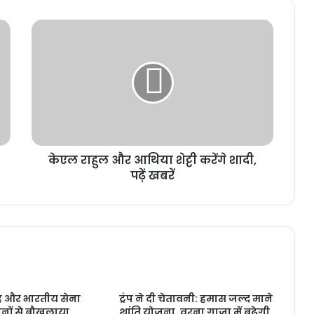
केएल राहुल और आथिया शेट्टी करेंगे शादी,
पढ़ें खबरें
ह और भारतीय सेना
ट्रंप ने दी चेतावनी: हमास जल्द माने
ानों से बौखलाया
शांति योजना, वरना गाजा में बढ़ेगी