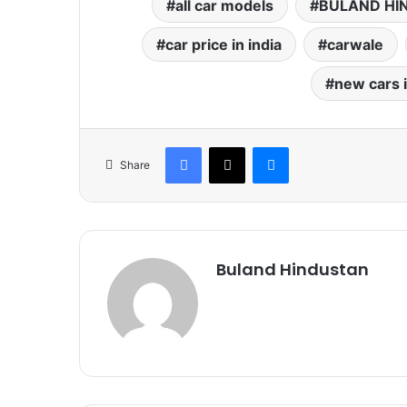
all car models
BULAND HI
car price in india
carwale
new cars i
Facebook
X
Messenger
Share
Buland Hindustan