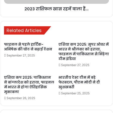
2023 राशिफल खास रहनें वाला हैं...
Related Articles
फाइनल से पहले हार्दिक-
एशिया कप 2025: सुपर ओवर में
अभिषेक की चोट ने बढ़ाई टेंशन
भारत ने श्रीलंका को हराया,
फाइनल में पाकिस्तान से भिड़ेगा
और 277 विदेशी खिलाड़ी शामिल है जिसमें अफगानिस्तान 14, ऑस्ट्रेलिया 57,
September 27, 2025
टीम इंडिया
बांग्लादेश 6, इंग्लैंड 31, आयरलैंड 8, नामीबिया 5, नीदरलैंड 7, न्यूजीलैंड 27,
September 27, 2025
स्कॉटलैंड 2, दक्षिण अफ्रीका 52, श्रीलंका 23, संयुक्त अरब अमीरत 6,
वेस्टइंडीज 33 और जिम्बाब्वे 6 खिलाडी शामिल हैं
एशिया कप 2025: पाकिस्तान
भारतीय टेस्ट टीम में बड़े
ने बांग्लादेश को हराया, फाइनल
फेरबदल, पीएम मोदी ने दी
में भारत से होगा ऐतिहासिक
खुशखबरी
प्रत्येक फ्रेंचाइजी को अपने टीम में 25 खिलाडियों को रखना होगा मीडिया रिपोर्ट
मुकाबला
September 25, 2025
के मुताबिक 2 करोड़ के बेस प्राइस मे 21 खिलाडी और 1.5 करोड़ के बेस प्राइस
September 26, 2025
में 10 खिलाडी 1 करोड़ की बेस प्राइस में कुल 24 खिलाडियों ने अपना नाम
रजिस्टर कराया हैं