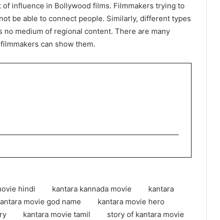
t of influence in Bollywood films. Filmmakers trying to
ot be able to connect people. Similarly, different types
is no medium of regional content. There are many
ly filmmakers can show them.
movie hindi
kantara kannada movie
kantara
antara movie god name
kantara movie hero
ry
kantara movie tamil
story of kantara movie