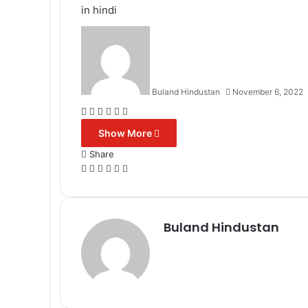
in hindi
Buland Hindustan
November 6, 2022
Facebook
X
Messenger
Messenger
WhatsApp
Telegram
Show More
Share
Facebook
X
Messenger
Messenger
WhatsApp
Telegram
Buland Hindustan