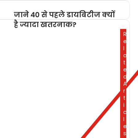
जाने 40 से पहले डायबिटीज क्यों
है ज्यादा खतरनाक?
R
e
l
a
t
e
d
A
r
t
i
c
l
e
s