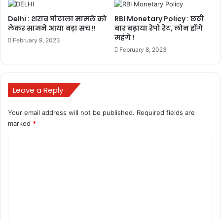
Delhi : शराब घोटाला मामले को
RBI Monetary Policy : छठी
लेकर सामने आया बड़ा सच !!
बार बढ़ाया रेपो रेट, लोन होंगे
महंगे !
February 9, 2023
February 8, 2023
BULAND HINDUSTAN
chhattisgarh
Leave a Reply
google
IED
India
Your email address will not be published.
Required fields are
jammu and kashmir
News
marked
*
C
RAMBAN DISTRICT NEWS
o
RAMBAN NEWS
TERRORIST ATTACK
m
बुलंद छत्तीसगढ़
m
e
म्प्रोवाइज्ड एक्सप्लोसिव डिवाइस (आईईडी)
n