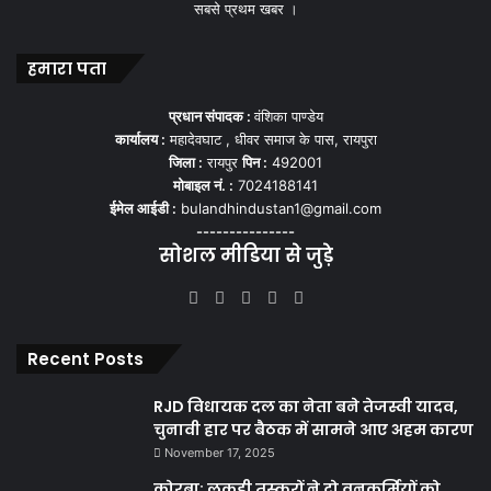
सबसे प्रथम खबर ।
हमारा पता
प्रधान संपादक :
वंशिका पाण्डेय
कार्यालय :
महादेवघाट , धीवर समाज के पास, रायपुरा
जिला :
रायपुर
पिन :
492001
मोबाइल नं. :
7024188141
ईमेल आईडी :
bulandhindustan1@gmail.com
---------------
सोशल मीडिया से जुड़े
Facebook
X
YouTube
Instagram
WhatsApp
Recent Posts
RJD विधायक दल का नेता बने तेजस्वी यादव,
चुनावी हार पर बैठक में सामने आए अहम कारण
November 17, 2025
कोरबा: लकड़ी तस्करों ने दो वनकर्मियों को