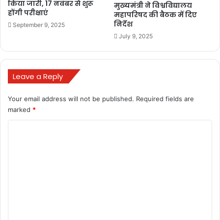
किया जारी, 17 नवंबर से शुरू
मुख्यमंत्री ने विश्वविद्यालय
होंगी परीक्षाएं
महापरिषद की बैठक में दिए
निर्देश
September 9, 2025
July 9, 2025
hiring of retired government employees on
contract basis 2022
Leave a Reply
India
Your email address will not be published.
Required fields are
jobs for retired railway employees 2022
marked
*
C
mrvc recruitment 2022 for retired employees
o
News
pm modi
m
re engagement of retired railway employee
m
salary
e
n
re-engagement of retired railway employees
2022
t