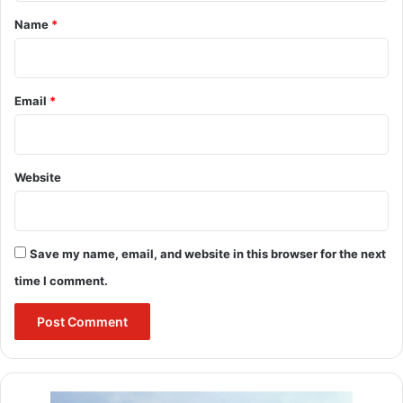
*
rvnl jobs for retired employees
Name
*
vacancies for retired railway officers
vacancy in cris for retired person
Email
*
बुलंद छत्तीसगढ़
Website
Save my name, email, and website in this browser for the next
time I comment.