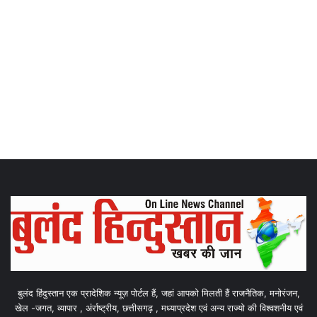
बुलंद हिंदुस्तान एक प्रादेशिक न्यूज़ पोर्टल हैं, जहां आपको मिलती हैं राजनैतिक, मनोरंजन,
खेल -जगत, व्यापार , अंर्राष्ट्रीय, छत्तीसगढ़ , मध्याप्रदेश एवं अन्य राज्यो की विश्वशनीय एवं