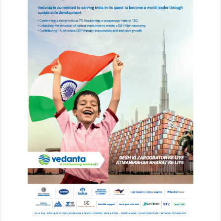
CJI BR Gavai statement
CJI BR Gavai Vishnu comment
CJI Gavai reaction
Indian judiciary news
lawyer misconduct India
lawyer throws shoe at CJI
Rakesh Kishore Kumar
religious sentiment controversy
Supreme Court Bar Association
Supreme Court controversy
Supreme Court incident