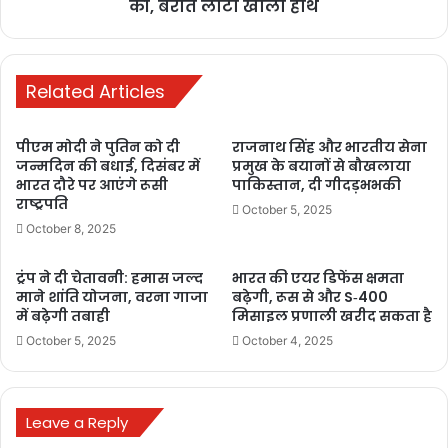
की, बरात लौटी खाली हाथ
दिल्ली ब्लास्ट की
जांच तेज़,
पाकिस्तान में मचा
हड़कंप — पाक
Related Articles
पत्रकार बोलीं,
“सरकार डरी हुई है
पीएम मोदी ने पुतिन को दी
राजनाथ सिंह और भारतीय सेना
November 11,
जन्मदिन की बधाई, दिसंबर में
प्रमुख के बयानों से बौखलाया
भारत दौरे पर आएंगे रूसी
पाकिस्तान, दी गीदड़भभकी
2025
राष्ट्रपति
October 5, 2025
October 8, 2025
तुर्की में परफ्यूम
डिपो में भीषण
ट्रंप ने दी चेतावनी: हमास जल्द
भारत की एयर डिफेंस क्षमता
आग, 6 लोगों की
माने शांति योजना, वरना गाजा
बढ़ेगी, रूस से और S‑400
मौत, 1 घायल
में बढ़ेगी तबाही
मिसाइल प्रणाली खरीद सकता है
November 8,
October 5, 2025
October 4, 2025
2025
भारत की ये
Leave a Reply
‘केमिकल पावर’