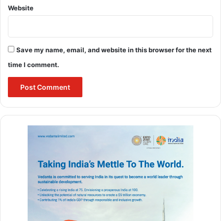
Website
अमेरिका चीन डील
अमेरिकी एल्गोरिदम
अमेरिकी निवेशक
अमेरिकी यूजर्स
जॉइंट वेंचर
Save my name, email, and website in this browser for the next
टिकटॉक 2025
टिकटॉक अमेरिका
time I comment.
टिकटॉक डील
टिकटॉक निवेश
ट्रंप टिकटॉक
डिजिटल सुरक्षा
डेटा सुरक्षा
बाइटडांस
सोशल मीडिया सुरक्षा