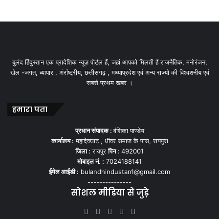
बुलंद हिंदुस्तान एक प्रादेशिक न्यूज़ पोर्टल हैं, जहां आपको मिलती हैं राजनैतिक, मनोरंजन,
खेल -जगत, व्यापार , अंर्राष्ट्रीय, छत्तीसगढ़ , मध्याप्रदेश एवं अन्य राज्यो की विश्वशनीय एवं
सबसे प्रथम खबर ।
हमारा पता
प्रधान संपादक :
वंशिका पाण्डेय
कार्यालय :
महादेवघाट , धीवर समाज के पास, रायपुरा
जिला :
रायपुर
पिन :
492001
मोबाइल नं. :
7024188141
ईमेल आईडी :
bulandhindustan1@gmail.com
---------------
सोशल मीडिया से जुड़े
Facebook
X
YouTube
Instagram
WhatsApp