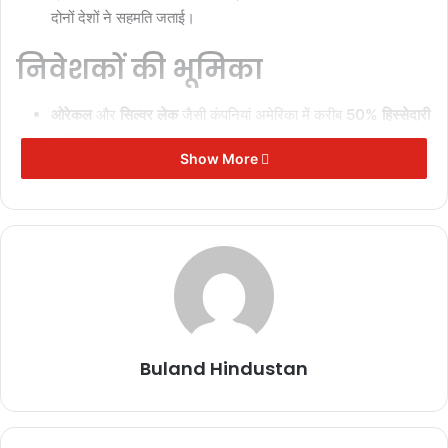
दोनों देशों ने सहमति जताई।
निवेशकों की भूमिका
ओरेकल
और
सिल्वर लेक
जैसी कंपनियां अमेरिका में करीब
50% हिस्सेदारी
खरीदेंगी।
Show More
बाइटडांस
के पुराने निवेशकों को लगभग
30% हिस्सा
मिलेगा।
अमेरिकी कानून के अनुसार
बाइटडांस की हिस्सेदारी 20% से कम
रखी
जाएगी।
डील क्यों अहम है?
अमेरिका में
17 करोड़ टिकटॉक यूजर्स
हैं।
एप न केवल मनोरंजन के लिए है बल्कि
राजनीति और समाज
पर भी असर
Buland Hindustan
डालता है।
ट्रंप के खुद के
1.5 करोड़ फॉलोअर्स
टिकटॉक पर हैं।
व्हाइट हाउस ने कहा कि डील
डिजिटल सुरक्षा कानूनों
के अनुरूप होगी और