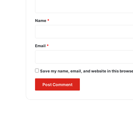
n
t
*
Name
*
Email
*
Save my name, email, and website in this browse