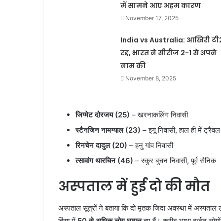
में सामने आए अहम कारण
November 17, 2025
India vs Australia: आखिरी टी
रद्द, भारत ने सीरीज 2-1 से अपने
नाम की
November 8, 2025
जिग्मेट दोरजय (25)
– खरनाकलिंग निवासी
स्टैनजिन नामग्याल (23)
– इगू निवासी, हाल ही में ट्रैवल
रिनचेन दादुल (20)
– हनु गांव निवासी
त्सावांग थारचिन (46)
– स्कुर बुचन निवासी, पूर्व सैनिक
अस्पताल में हुई दो की मौत
अस्पताल सूत्रों ने बताया कि दो मृतक जिंदा अवस्था में अस्प
हिंसा में
50 से अधिक लोग घायल
हुए हैं। करीब आधा दर्जन लोगो