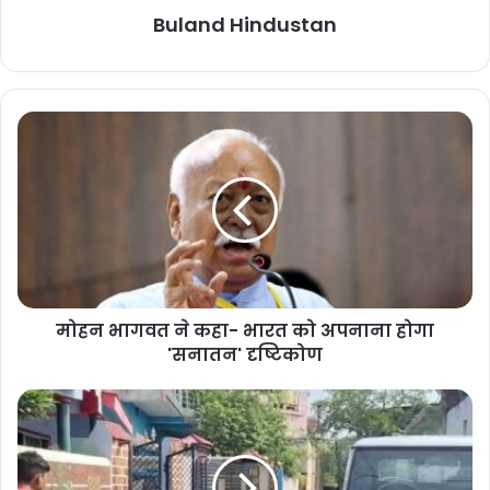
November 8, 2025
Buland Hindustan
तुर्की में परफ्यूम डिपो में भीषण आग, 6 लोगों
की मौत, 1 घायल
November 8, 2025
उन्होंने कहा कि
जीएसटी की दरों में ऐतिहासिक कमी
के बाद
390 से ज्यादा चीजें
सस्ती
हो गई हैं। खासकर
खाद्य और घरेलू सामान
, इसके अलावा
ऑटोमोबाइल,
मैटेरियल, कृषि, खिलौने, खेल, शिक्षा, हैंडीक्राफ्ट, मेडिकल, स्वास्थ्य और बीमा
की
टैक्स दरों में राहत मिलेगी।
मोहन भागवत ने कहा- भारत को अपनाना होगा
अमित शाह ने कहा, “जीएसटी की दरें कम होने से देशवासियों के जीवन में खुशियां
'सनातन' दृष्टिकोण
आएंगी और उनकी बचत में भी बढ़ोतरी होगी।”
GST 2.0 आज से लागू
3 सितंबर को हुई
जीएसटी काउंसिल की बैठक
में केंद्र सरकार ने बड़ा एलान किया
था।