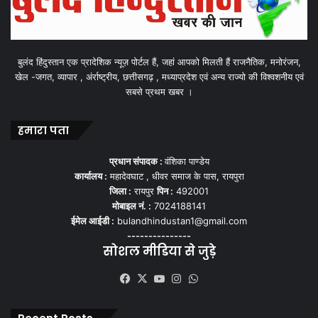
बुलंद हिंदुस्तान एक प्रादेशिक न्यूज़ पोर्टल हैं, जहां आपको मिलती हैं राजनैतिक, मनोरंजन,
खेल -जगत, व्यापार , अंर्राष्ट्रीय, छत्तीसगढ़ , मध्याप्रदेश एवं अन्य राज्यो की विश्वशनीय एवं
सबसे प्रथम खबर ।
हमारा पता
प्रधान संपादक :
वंशिका पाण्डेय
कार्यालय :
महादेवघाट , धीवर समाज के पास, रायपुरा
जिला :
रायपुर
पिन :
492001
मोबाइल नं. :
7024188141
ईमेल आईडी :
bulandhindustan1@gmail.com
---------------
सोशल मीडिया से जुड़े
Facebook
X
YouTube
Instagram
WhatsApp