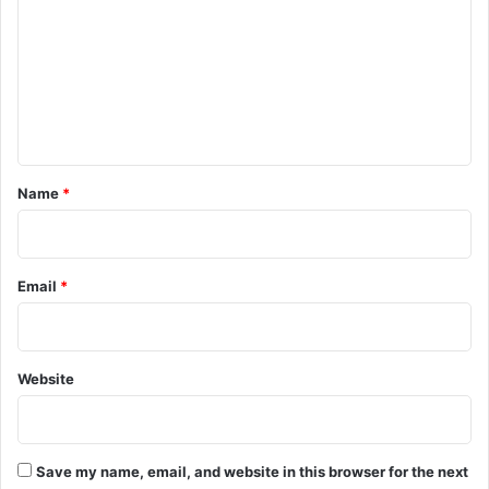
m
m
e
n
t
*
Name
*
Email
*
Website
Save my name, email, and website in this browser for the next