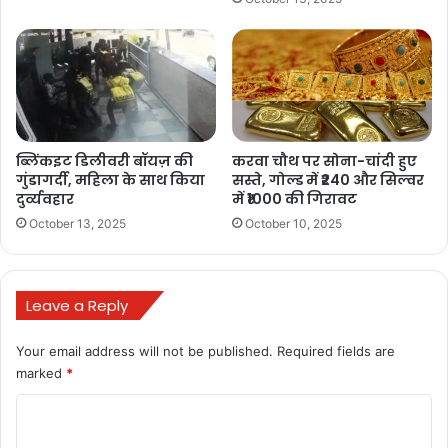
अमित शाह GST
ऑटोमोबाइल GST
कृषि उपकरण टैक्स
खाद्य वस्तु टैक्स
घरेलू सामान GST
जीएसटी सुधार
नवरात्र GST रिफॉर्म
रोजमर्रा के सामान सस्ता
ब्लिंकइट डिलीवरी बॉयज़ की
करवा चौथ पर सोना-चांदी हुए
गुंडागर्दी, महिला के साथ किया
सस्ते, गोल्ड में ₹240 और सिल्वर
शिक्षा और स्वास्थ्य GST
दुर्व्यवहार
में ₹1000 की गिरावट
October 13, 2025
October 10, 2025
Leave a Reply
Your email address will not be published.
Required fields are
marked
*
C
o