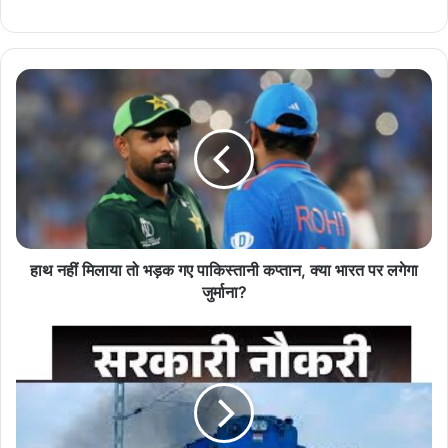
भिवानी कोर्ट में 4 सितंबर को गैंगस्टर हरि उर्फ हरिया के साथी की हत्या हुई थी,
जिसकी जिम्मेदारी रोहित गोदारा गैंग के शूटर वीरेंद्र चारण, नवीन बॉक्सर और सोनू
उर्फ तिवारी जींद ने ली थी। अब अभिनेत्री के घर फायरिंग में भी इन्हीं के शामिल
होने की आशंका है।
पुलिस की सर्विलांस और साइबर टीम को कुछ सुराग मिले हैं। जांच में छह टीमें लगी
हैं, जिनमें से दो को दिल्ली और हरियाणा भेजा गया है। अधिकारियों का कहना है कि
जल्द ही हमलावर पकड़े जाएंगे।
हाथ नहीं मिलाया तो भड़क गए पाकिस्तानी कप्तान, क्या भारत पर लगेगा
जुर्माना?
मुख्यमंत्री के ओएसडी ने अभिनेत्री के पिता से बात कर सुरक्षा का भरोसा दिलाया।
एसएसपी अनुराग आर्य ने कहा कि “हमलावरों को पाताल से भी खोज निकालेंगे।
परिवार की सुरक्षा हमारी जिम्मेदारी है।”
इसके अलावा, पुलिस
सुदर्शन पोर्टल
की मदद से सोशल मीडिया पर सक्रिय संदिग्ध
अकाउंट्स की पहचान कर रही है। 29 जुलाई को खुशबू पाटनी के बयान वाले