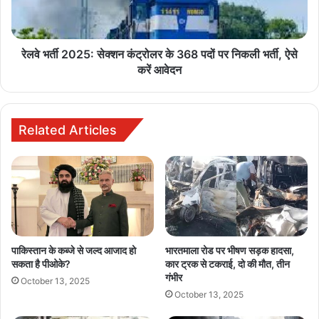
वीडियो पर किए गए आपत्तिजनक कमेंट्स भी जांच के दायरे में हैं।
रेलवे भर्ती 2025: सेक्शन कंट्रोलर के 368 पदों पर निकली भर्ती, ऐसे
करें आवेदन
Buland Hindustan
Related Articles
Bhiwani court murder
Disha Patani house firing
पाकिस्तान के कब्जे से जल्द आजाद हो
भारतमाला रोड पर भीषण सड़क हादसा,
सकता है पीओके?
कार ट्रक से टकराई, दो की मौत, तीन
Goldy Brar gang
Naveen Boxer gangster
गंभीर
October 13, 2025
October 13, 2025
Rohit Godara gang
Sonu Tiwari Jind