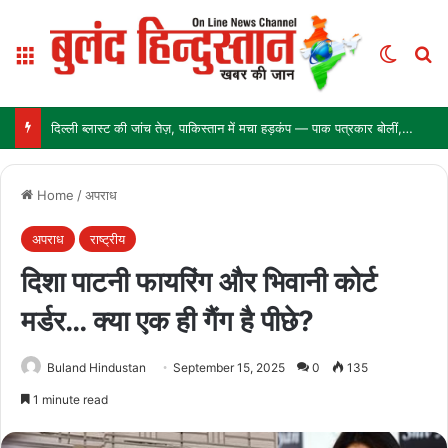
Menu
Switch
Se
मुख्यमंत्री विष्णुदेव साय से जेड ब्लू लाइफस्टाइल के संस्थापक की मुलाकात, छत्तीसगढ़ में टेक्सटाइल और गारमेंट पार्क में निवेश की इच्छा व्यक्त
Home
/
अपराध
अपराध
राष्ट्रीय
दिशा पाटनी फायरिंग और भिवानी कोर्ट
मर्डर… क्या एक ही गैंग है पीछे?
Buland Hindustan
September 15, 2025
0
135
1 minute read