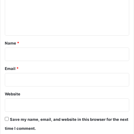
m
e
n
t
*
Name
*
Email
*
Website
Save my name, email, and website in this browser for the next
time I comment.