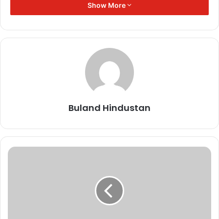
November 11, 2025
Show More
India vs Australia: आखिरी टी20 रद्द, भारत
ने सीरीज 2-1 से अपने नाम की
November 8, 2025
तुर्की में परफ्यूम डिपो में भीषण आग, 6 लोगों
की मौत, 1 घायल
November 8, 2025
Buland Hindustan
6 और 7 मई की रात देश के सशस्त्र बलों ने पाकिस्तान और पाकिस्तान के कब्जे
वाले कश्मीर में आतंकी ठिकानों पर हमला कर दिया। घातक ड्रोन और मिसाइलों से
हुए इस हमलों के जरिए नौ जगहों पर आतंकी ढांचे को नष्ट कर दिया गया।