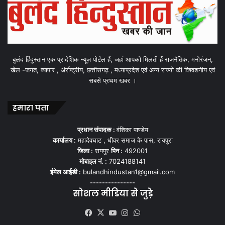
बुलंद हिंदुस्तान एक प्रादेशिक न्यूज़ पोर्टल हैं, जहां आपको मिलती हैं राजनैतिक, मनोरंजन,
खेल -जगत, व्यापार , अंर्राष्ट्रीय, छत्तीसगढ़ , मध्याप्रदेश एवं अन्य राज्यो की विश्वशनीय एवं
सबसे प्रथम खबर ।
हमारा पता
प्रधान संपादक :
वंशिका पाण्डेय
कार्यालय :
महादेवघाट , धीवर समाज के पास, रायपुरा
जिला :
रायपुर
पिन :
492001
मोबाइल नं. :
7024188141
ईमेल आईडी :
bulandhindustan1@gmail.com
---------------
सोशल मीडिया से जुड़े
Facebook
X
YouTube
Instagram
WhatsApp