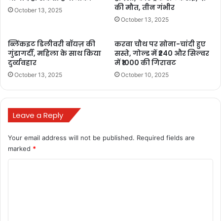
की मौत, तीन गंभीर
operation sindoor india
October 13, 2025
October 13, 2025
operation sindoor indian army
ब्लिंकइट डिलीवरी बॉयज़ की
करवा चौथ पर सोना-चांदी हुए
operation sindoor latest
गुंडागर्दी, महिला के साथ किया
सस्ते, गोल्ड में ₹240 और सिल्वर
दुर्व्यवहार
में ₹1000 की गिरावट
operation sindoor live
October 13, 2025
October 10, 2025
operation sindoor live updates
Leave a Reply
operation sindoor news
operation sindoor update
Your email address will not be published.
Required fields are
marked
*
operation sindoor video
C
video proof operation sindoor
o
m
what is operation sindoor
m