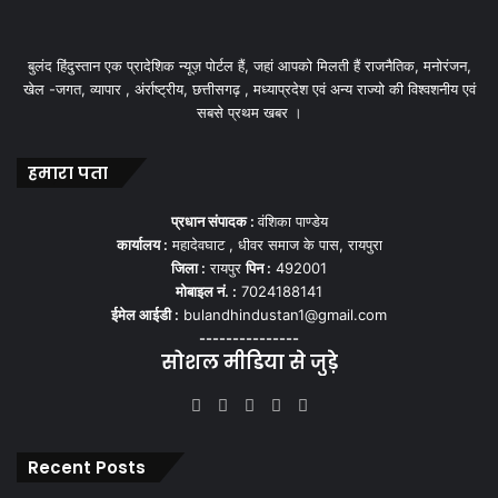
बुलंद हिंदुस्तान एक प्रादेशिक न्यूज़ पोर्टल हैं, जहां आपको मिलती हैं राजनैतिक, मनोरंजन,
खेल -जगत, व्यापार , अंर्राष्ट्रीय, छत्तीसगढ़ , मध्याप्रदेश एवं अन्य राज्यो की विश्वशनीय एवं
सबसे प्रथम खबर ।
हमारा पता
प्रधान संपादक :
वंशिका पाण्डेय
कार्यालय :
महादेवघाट , धीवर समाज के पास, रायपुरा
जिला :
रायपुर
पिन :
492001
मोबाइल नं. :
7024188141
ईमेल आईडी :
bulandhindustan1@gmail.com
---------------
सोशल मीडिया से जुड़े
Facebook
X
YouTube
Instagram
WhatsApp
Recent Posts