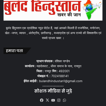
बुलंद हिंदुस्तान एक प्रादेशिक न्यूज़ पोर्टल हैं, जहां आपको मिलती हैं राजनैतिक, मनोरंजन,
खेल -जगत, व्यापार , अंर्राष्ट्रीय, छत्तीसगढ़ , मध्याप्रदेश एवं अन्य राज्यो की विश्वशनीय एवं
सबसे प्रथम खबर ।
हमारा पता
प्रधान संपादक :
वंशिका पाण्डेय
कार्यालय :
महादेवघाट , धीवर समाज के पास, रायपुरा
जिला :
रायपुर
पिन :
492001
मोबाइल नं. :
7024188141
ईमेल आईडी :
bulandhindustan1@gmail.com
---------------
सोशल मीडिया से जुड़े
Facebook
X
YouTube
Instagram
WhatsApp