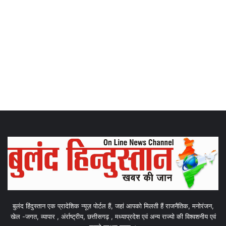
बुलंद हिंदुस्तान एक प्रादेशिक न्यूज़ पोर्टल हैं, जहां आपको मिलती हैं राजनैतिक, मनोरंजन,
खेल -जगत, व्यापार , अंर्राष्ट्रीय, छत्तीसगढ़ , मध्याप्रदेश एवं अन्य राज्यो की विश्वशनीय एवं