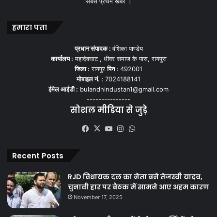
सबसे प्रथम खबर ।
हमारा पता
प्रधान संपादक :
वंशिका पाण्डेय
कार्यालय :
महादेवघाट , धीवर समाज के पास, रायपुरा
जिला :
रायपुर
पिन :
492001
मोबाइल नं. :
7024188141
ईमेल आईडी :
bulandhindustan1@gmail.com
---------------
सोशल मीडिया से जुड़े
Facebook
X
YouTube
Instagram
WhatsApp
Recent Posts
RJD विधायक दल का नेता बने तेजस्वी यादव,
चुनावी हार पर बैठक में सामने आए अहम कारण
November 17, 2025