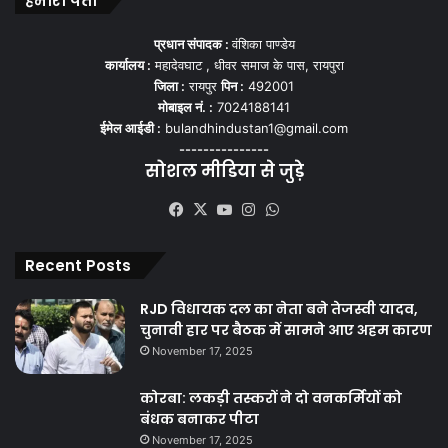
हमारा पता
प्रधान संपादक :
वंशिका पाण्डेय
कार्यालय :
महादेवघाट , धीवर समाज के पास, रायपुरा
जिला :
रायपुर
पिन :
492001
मोबाइल नं. :
7024188141
ईमेल आईडी :
bulandhindustan1@gmail.com
---------------
सोशल मीडिया से जुड़े
Facebook
X
YouTube
Instagram
WhatsApp
Recent Posts
RJD विधायक दल का नेता बने तेजस्वी यादव,
चुनावी हार पर बैठक में सामने आए अहम कारण
November 17, 2025
कोरबा: लकड़ी तस्करों ने दो वनकर्मियों को
बंधक बनाकर पीटा
November 17, 2025