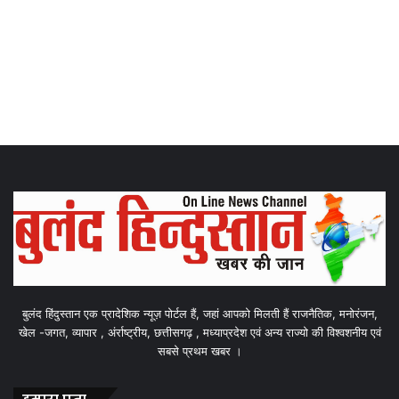
बुलंद हिंदुस्तान एक प्रादेशिक न्यूज़ पोर्टल हैं, जहां आपको मिलती हैं राजनैतिक, मनोरंजन,
खेल -जगत, व्यापार , अंर्राष्ट्रीय, छत्तीसगढ़ , मध्याप्रदेश एवं अन्य राज्यो की विश्वशनीय एवं
सबसे प्रथम खबर ।