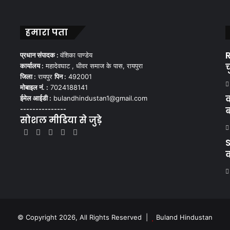
हमारा पता
R
प्रधान संपादक :
वंशिका पाण्डेय
च
कार्यालय :
महादेवघाट , धीवर समाज के पास, रायपुरा
जिला :
रायपुर
पिन :
492001
मोबाइल नं. :
7024188141
क
ईमेल आईडी :
bulandhindustan1@gmail.com
---------------
सोशल मीडिया से जुड़े
Facebook
X
YouTube
Instagram
WhatsApp
S
© Copyright 2026, All Rights Reserved |
Buland Hindustan