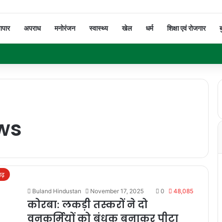
यापार
अपराध
मनोरंजन
स्वास्थ्य
खेल
धर्म
शिक्षा एवं रोजगार
ब
ws
गढ़
Buland Hindustan
November 17, 2025
0
48,085
कोरबा: लकड़ी तस्करों ने दो
वनकर्मियों को बंधक बनाकर पीटा