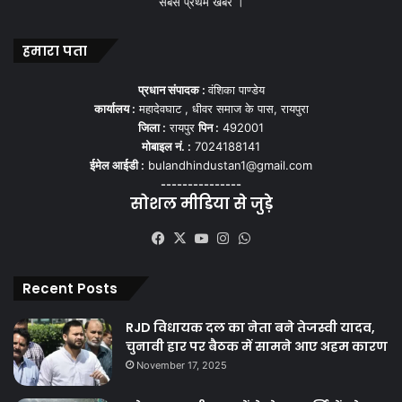
सबसे प्रथम खबर ।
हमारा पता
प्रधान संपादक :
वंशिका पाण्डेय
कार्यालय :
महादेवघाट , धीवर समाज के पास, रायपुरा
जिला :
रायपुर
पिन :
492001
मोबाइल नं. :
7024188141
ईमेल आईडी :
bulandhindustan1@gmail.com
---------------
सोशल मीडिया से जुड़े
Facebook
X
YouTube
Instagram
WhatsApp
Recent Posts
RJD विधायक दल का नेता बने तेजस्वी यादव,
चुनावी हार पर बैठक में सामने आए अहम कारण
November 17, 2025