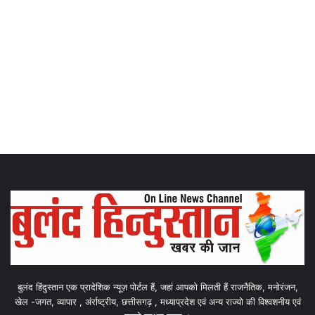
बुलंद हिंदुस्तान एक प्रादेशिक न्यूज़ पोर्टल हैं, जहां आपको मिलती हैं राजनैतिक, मनोरंजन,
खेल -जगत, व्यापार , अंर्राष्ट्रीय, छत्तीसगढ़ , मध्याप्रदेश एवं अन्य राज्यो की विश्वशनीय एवं