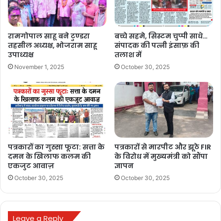
mahtari vandana yojana chhattisgarh
mahtari vandana yojana form kaise bhare
रामगोपाल साहू बने टुण्डरा
बच्चे सहमे, सिस्टम चुप्पी साधे…
तहसील अध्यक्ष, भोजराम साहू
संपादक की पत्नी इंसाफ़ की
mahtari vandana yojana ke bare mein bataiye
उपाध्यक्ष
तलाश में
November 1, 2025
October 30, 2025
mahtari vandana yojana ke niyam
mahtari vandana yojana kya hai
mahtari vandana yojana online apply
mahtari vandana yojana online form kaise
bhare
पत्रकारों का गुस्सा फूटा: सत्ता के
पत्रकारों से मारपीट और झूठे FIR
दमन के खिलाफ कलम की
के विरोध में मुख्यमंत्री को सौंपा
एकजुट आवाज़
ज्ञापन
छत्तीसगढ़ महतारी वंदन योजना
October 30, 2025
October 30, 2025
छत्तीसगढ़ महतारी वंदन योजना 2024
महतारी वंदन vs गृह लक्ष्मी योजना
महतारी वंदन योजना
Leave a Reply