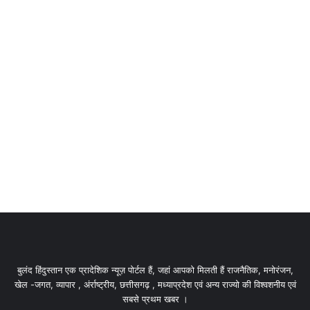
बुलंद हिंदुस्तान एक प्रादेशिक न्यूज़ पोर्टल हैं, जहां आपको मिलती हैं राजनैतिक, मनोरंजन,
खेल -जगत, व्यापार , अंर्राष्ट्रीय, छत्तीसगढ़ , मध्याप्रदेश एवं अन्य राज्यो की विश्वशनीय एवं
सबसे प्रथम खबर ।