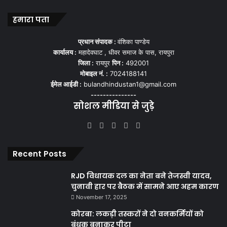
हमारा पता
प्रधान संपादक :
वंशिका पाण्डेय
कार्यालय :
महादेवघाट , धीवर समाज के पास, रायपुरा
जिला :
रायपुर
पिन :
492001
मोबाइल नं. :
7024188141
ईमेल आईडी :
bulandhindustan1@gmail.com
---------------
सोशल मीडिया से जुड़े
Facebook
X
YouTube
Instagram
WhatsApp
Recent Posts
RJD विधायक दल का नेता बने तेजस्वी यादव,
चुनावी हार पर बैठक में सामने आए अहम कारण
November 17, 2025
कोरबा: लकड़ी तस्करों ने दो वनकर्मियों को
बंधक बनाकर पीटा